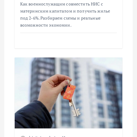
и
Как военнослужащим совместить НИС с
материнским капиталом и получить жилье
с
под 2-6%. Разбираем схемы и реальные
возможности экономии.
я
м