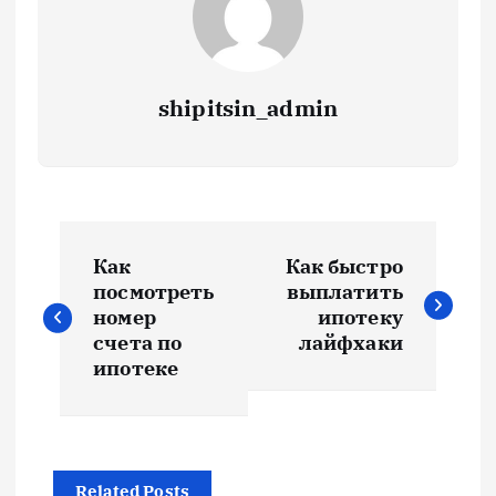
shipitsin_admin
Н
Как
Как быстро
а
посмотреть
выплатить
номер
ипотеку
в
счета по
лайфхаки
ипотеке
и
г
Related Posts