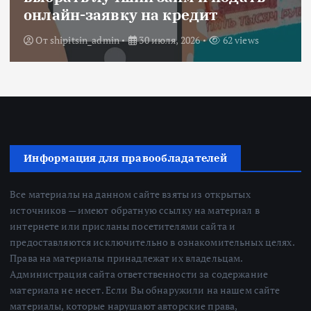
субсидии
От
Redactor
3 июля, 2026
216 views
Информация для правообладателей
Все материалы на данном сайте взяты из открытых
источников — имеют обратную ссылку на материал в
интернете или присланы посетителями сайта и
предоставляются исключительно в ознакомительных целях.
Права на материалы принадлежат их владельцам.
Администрация сайта ответственности за содержание
материала не несет. Если Вы обнаружили на нашем сайте
материалы, которые нарушают авторские права,