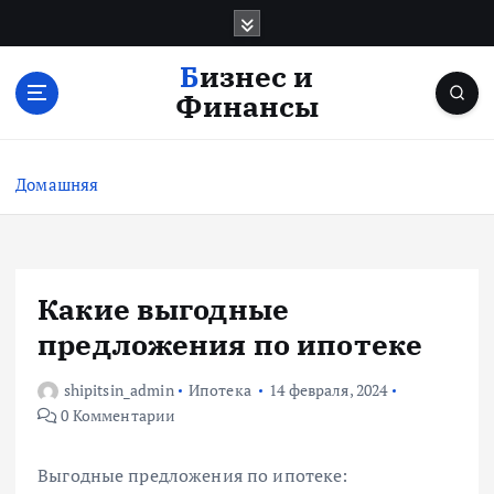
П
е
р
Бизнес и
е
Финансы
й
т
и
Домашняя
к
с
о
д
е
Какие выгодные
р
предложения по ипотеке
ж
и
shipitsin_admin
Ипотека
14 февраля, 2024
м
0 Комментарии
о
м
у
Выгодные предложения по ипотеке: