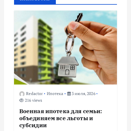
а
ц
и
я
п
о
з
Redactor
Ипотека
3 июля, 2026
216 views
а
Военная ипотека для семьи:
п
объединяем все льготы и
субсидии