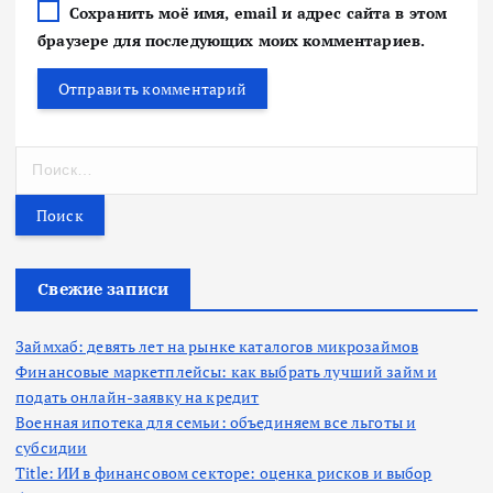
Сохранить моё имя, email и адрес сайта в этом
браузере для последующих моих комментариев.
Н
а
й
т
и
:
Свежие записи
Займхаб: девять лет на рынке каталогов микрозаймов
Финансовые маркетплейсы: как выбрать лучший займ и
подать онлайн-заявку на кредит
Военная ипотека для семьи: объединяем все льготы и
субсидии
Title: ИИ в финансовом секторе: оценка рисков и выбор