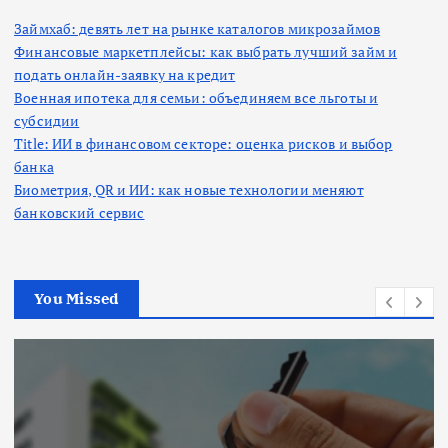
Займхаб: девять лет на рынке каталогов микрозаймов
Финансовые маркетплейсы: как выбрать лучший займ и
подать онлайн-заявку на кредит
Военная ипотека для семьи: объединяем все льготы и
субсидии
Title: ИИ в финансовом секторе: оценка рисков и выбор
банка
Биометрия, QR и ИИ: как новые технологии меняют
банковский сервис
You Missed