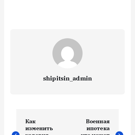
shipitsin_admin
Н
Как
Военная
а
изменить
ипотека