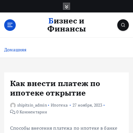
П
е
р
Бизнес и
е
Финансы
й
т
и
Домашняя
к
с
о
д
е
Как внести платеж по
р
ипотеке открытие
ж
и
shipitsin_admin
Ипотека
27 ноября, 2023
м
0 Комментарии
о
м
у
Способы внесения платежа по ипотеке в банке