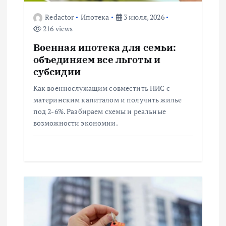
з
Redactor
Ипотека
3 июля, 2026
216 views
а
Военная ипотека для семьи:
п
объединяем все льготы и
субсидии
и
Как военнослужащим совместить НИС с
материнским капиталом и получить жилье
с
под 2-6%. Разбираем схемы и реальные
возможности экономии.
я
м