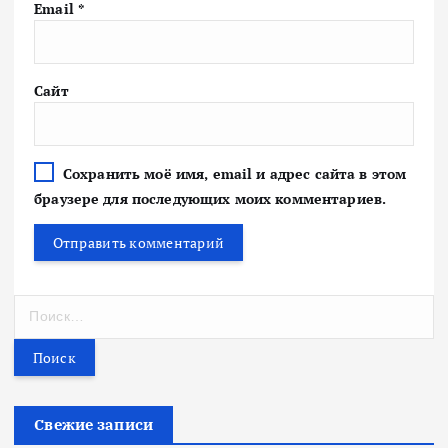
Email
*
Сайт
Сохранить моё имя, email и адрес сайта в этом
браузере для последующих моих комментариев.
Н
а
й
т
и
:
Свежие записи