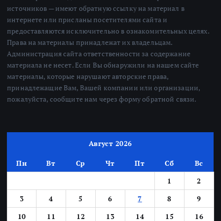
источников — имеют обратную ссылку на материал в
интернете или присланы посетителями сайта и
предоставляются исключительно в ознакомительных целях.
Права на материалы принадлежат их владельцам.
Администрация сайта ответственности за содержание
материала не несет. Если Вы обнаружили на нашем сайте
материалы, которые нарушают авторские права,
принадлежащие Вам, Вашей компании или организации,
пожалуйста, сообщите нам через форму обратной связи.
Август 2026
Пн
Вт
Ср
Чт
Пт
Сб
Вс
1
2
3
4
5
6
7
8
9
10
11
12
13
14
15
16