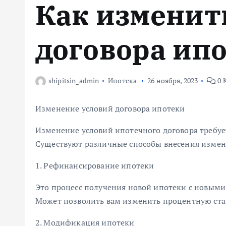
Как изменит
м
у
договора ип
shipitsin_admin
Ипотека
26 ноября, 2023
0 
Изменение условий договора ипотеки
Изменение условий ипотечного договора требует
Существуют различные способы внесения измен
1. Рефинансирование ипотеки
Это процесс получения новой ипотеки с новым
Может позволить вам изменить процентную став
2. Модификация ипотеки