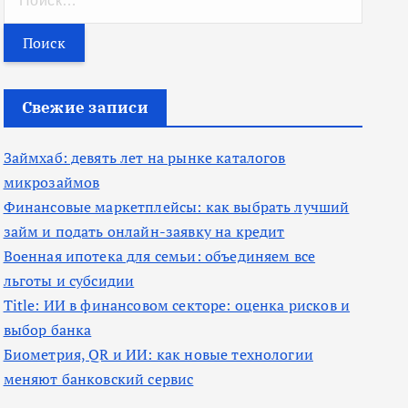
а
й
т
и
Свежие записи
:
Займхаб: девять лет на рынке каталогов
микрозаймов
Финансовые маркетплейсы: как выбрать лучший
займ и подать онлайн-заявку на кредит
Военная ипотека для семьи: объединяем все
льготы и субсидии
Title: ИИ в финансовом секторе: оценка рисков и
выбор банка
Биометрия, QR и ИИ: как новые технологии
меняют банковский сервис