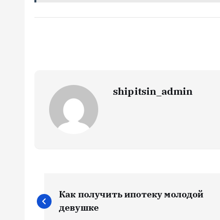
shipitsin_admin
Н
Как получить ипотеку молодой
а
девушке