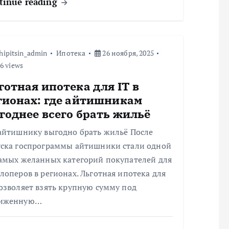
tinue reading
hipitsin_admin
Ипотека
26 ноября, 2025
6 views
готная ипотека для IT в
гионах: где айтишникам
годнее всего брать жильё
 айтишнику выгодно брать жильё После
уска госпрограммы айтишники стали одной
самых желанных категорий покупателей для
лоперов в регионах. Льготная ипотека для
озволяет взять крупную сумму под
иженную…