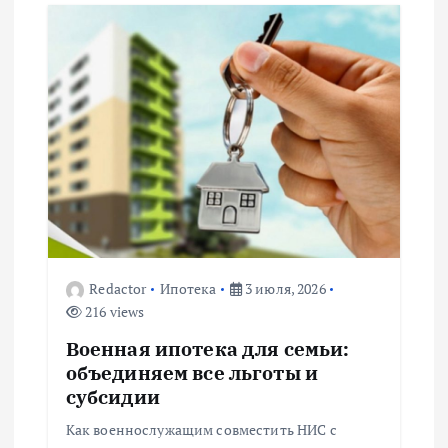
ц
и
я
п
о
з
Redactor
Ипотека
3 июля, 2026
а
216 views
п
Военная ипотека для семьи:
объединяем все льготы и
и
субсидии
Как военнослужащим совместить НИС с