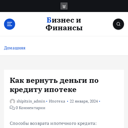
П
е
р
Бизнес и
е
Финансы
й
т
и
Домашняя
к
с
о
д
е
Как вернуть деньги по
р
кредиту ипотеке
ж
и
shipitsin_admin
Ипотека
22 января, 2024
м
0 Комментарии
о
м
у
Способы возврата ипотечного кредита: