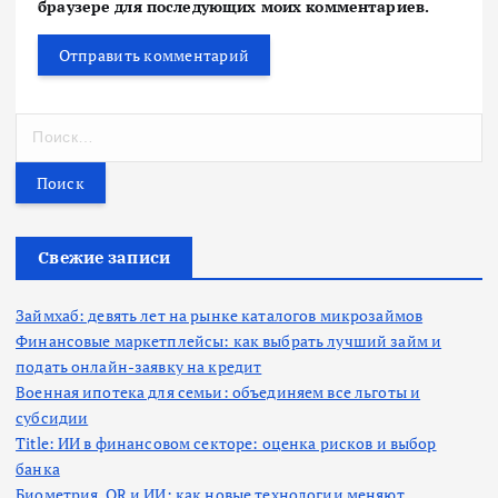
браузере для последующих моих комментариев.
Н
а
й
т
и
:
Свежие записи
Займхаб: девять лет на рынке каталогов микрозаймов
Финансовые маркетплейсы: как выбрать лучший займ и
подать онлайн-заявку на кредит
Военная ипотека для семьи: объединяем все льготы и
субсидии
Title: ИИ в финансовом секторе: оценка рисков и выбор
банка
Биометрия, QR и ИИ: как новые технологии меняют