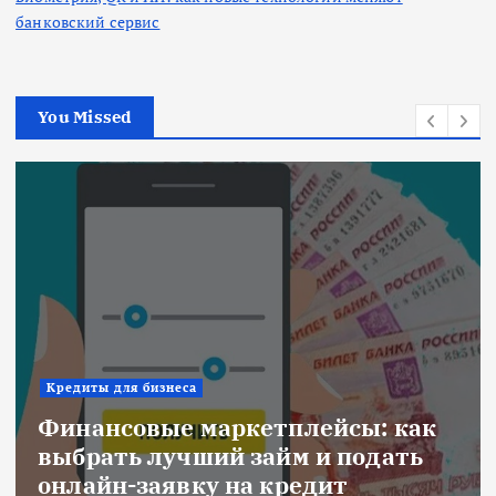
банковский сервис
You Missed
Ипотека
етплейсы: как
Военная ипотека 
займ и подать
объединяем все л
а кредит
субсидии