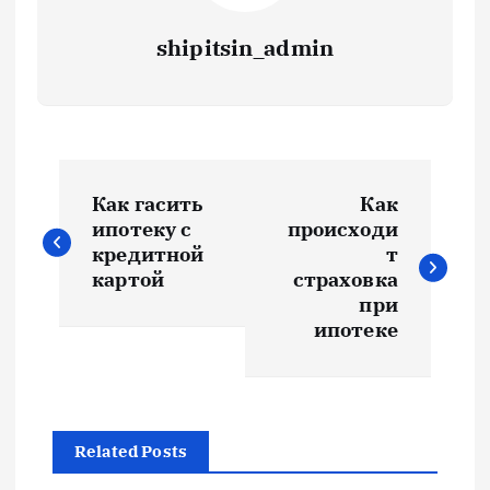
shipitsin_admin
Н
Как гасить
Как
а
ипотеку с
происходи
кредитной
т
в
картой
страховка
при
и
ипотеке
г
а
Related Posts