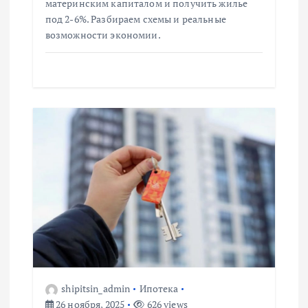
с
материнским капиталом и получить жилье
под 2-6%. Разбираем схемы и реальные
я
возможности экономии.
м
shipitsin_admin
Ипотека
26 ноября, 2025
626 views