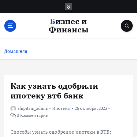
П
е
р
Бизнес и
е
Финансы
й
т
и
Домашняя
к
с
о
д
е
Как узнать одобрили
р
ипотеку втб банк
ж
и
shipitsin_admin
Ипотека
26 октября, 2023
м
0 Комментарии
о
м
у
Способы узнать одобрение ипотеки в ВТБ: