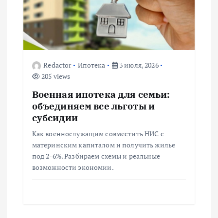
я
п
о
Redactor
Ипотека
3 июля, 2026
з
205 views
а
Военная ипотека для семьи:
объединяем все льготы и
п
субсидии
Как военнослужащим совместить НИС с
и
материнским капиталом и получить жилье
под 2-6%. Разбираем схемы и реальные
с
возможности экономии.
я
м