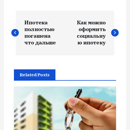
Н
Ипотека
Как можно
а
полностью
оформить
погашена
социальну
в
что дальше
ю ипотеку
и
г
Related Posts
а
ц
и