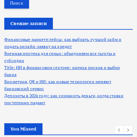
й
т
и
:
Свежие записи
Финансовые маркетплейсы: как выбрать лучший займ и
подать онлайн-заявку на кредит
Военная ипотека для семьи: объединяем все льготы и
субсидии
Title: ИИ в финансовом секторе: оценка рисков и выбор
банка
Биометрия, QR и ИИ: как новые технологии меняют
банковский сервис
Депозиты в 2026 году: как сохранить деньги, когда ставки
постепенно падают
You Missed