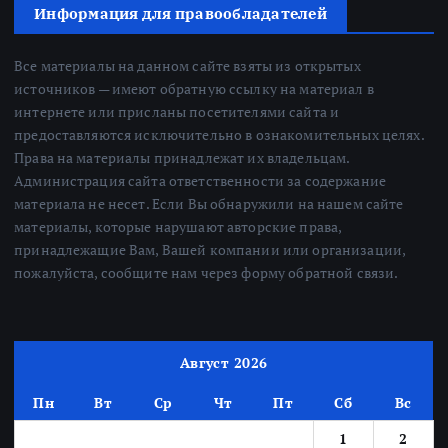
Информация для правообладателей
Все материалы на данном сайте взяты из открытых
источников — имеют обратную ссылку на материал в
интернете или присланы посетителями сайта и
предоставляются исключительно в ознакомительных целях.
Права на материалы принадлежат их владельцам.
Администрация сайта ответственности за содержание
материала не несет. Если Вы обнаружили на нашем сайте
материалы, которые нарушают авторские права,
принадлежащие Вам, Вашей компании или организации,
пожалуйста, сообщите нам через форму обратной связи.
Август 2026
Пн
Вт
Ср
Чт
Пт
Сб
Вс
1
2