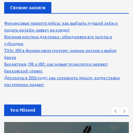
:
Свежие записи
Финансовые маркетплейсы: как выбрать лучший займ и
подать онлайн-заявку на кредит
Военная ипотека для семьи: объединяем все льготы и
субсидии
Title: ИИ в финансовом секторе: оценка рисков и выбор
банка
Биометрия, QR и ИИ: как новые технологии меняют
банковский сервис
Депозиты в 2026 году: как сохранить деньги, когда ставки
постепенно падают
You Missed