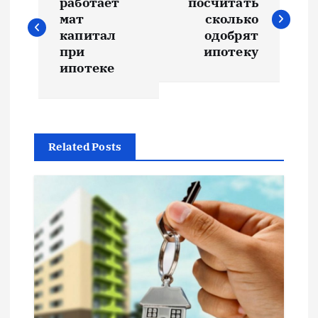
а
работает
посчитать
мат
сколько
в
капитал
одобрят
при
ипотеку
и
ипотеке
г
а
Related Posts
ц
и
я
п