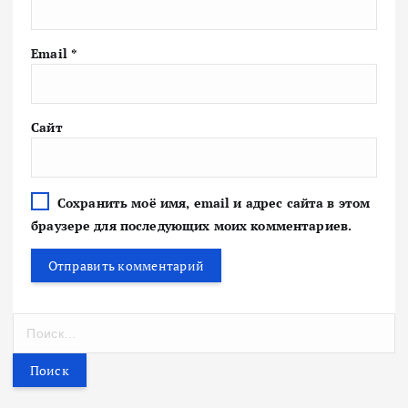
Email
*
Сайт
Сохранить моё имя, email и адрес сайта в этом
браузере для последующих моих комментариев.
Н
а
й
т
и