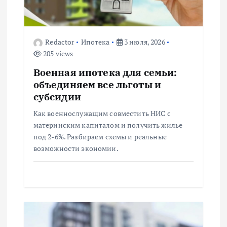
о
з
Redactor
Ипотека
3 июля, 2026
а
205 views
п
Военная ипотека для семьи:
объединяем все льготы и
и
субсидии
Как военнослужащим совместить НИС с
с
материнским капиталом и получить жилье
под 2-6%. Разбираем схемы и реальные
я
возможности экономии.
м