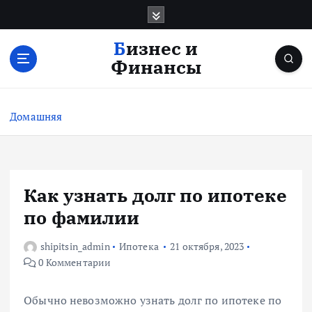
П
е
р
Бизнес и
е
Финансы
й
т
и
Домашняя
к
с
о
д
е
Как узнать долг по ипотеке
р
по фамилии
ж
и
shipitsin_admin
Ипотека
21 октября, 2023
м
0 Комментарии
о
м
у
Обычно невозможно узнать долг по ипотеке по