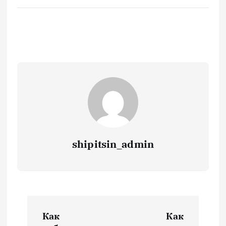
shipitsin_admin
Н
Как
Как