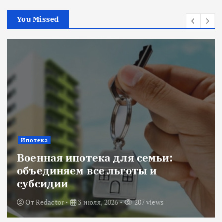
You Missed
Ипотека
Военная ипотека для семьи:
объединяем все льготы и
субсидии
От
Redactor
3 июля, 2026
207 views