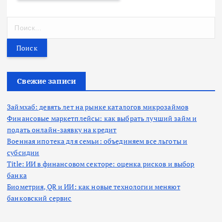
Н
а
й
т
и
:
Свежие записи
Займхаб: девять лет на рынке каталогов микрозаймов
Финансовые маркетплейсы: как выбрать лучший займ и
подать онлайн-заявку на кредит
Военная ипотека для семьи: объединяем все льготы и
субсидии
Title: ИИ в финансовом секторе: оценка рисков и выбор
банка
Биометрия, QR и ИИ: как новые технологии меняют
банковский сервис