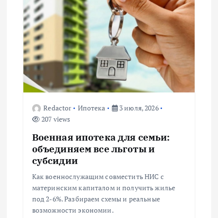
и
я
п
о
з
Redactor
Ипотека
3 июля, 2026
207 views
а
Военная ипотека для семьи:
п
объединяем все льготы и
субсидии
и
Как военнослужащим совместить НИС с
материнским капиталом и получить жилье
с
под 2-6%. Разбираем схемы и реальные
возможности экономии.