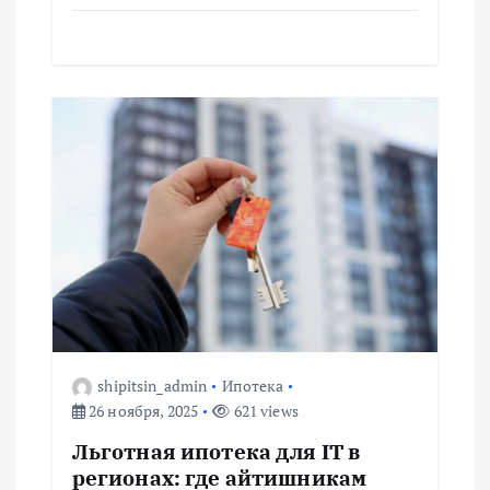
я
м
shipitsin_admin
Ипотека
26 ноября, 2025
621 views
Льготная ипотека для IT в
регионах: где айтишникам