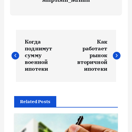
Н
Когда
Как
а
поднимут
работает
сумму
рынок
в
военной
вторичной
ипотеки
ипотеки
и
г
Related Posts
а
ц