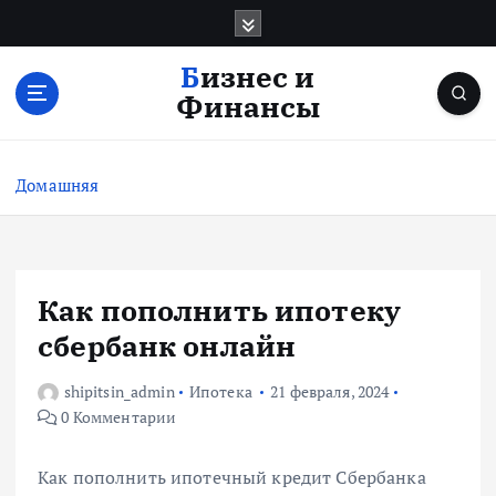
П
е
р
Бизнес и
е
Финансы
й
т
и
Домашняя
к
с
о
д
е
Как пополнить ипотеку
р
сбербанк онлайн
ж
и
shipitsin_admin
Ипотека
21 февраля, 2024
м
0 Комментарии
о
м
у
Как пополнить ипотечный кредит Сбербанка