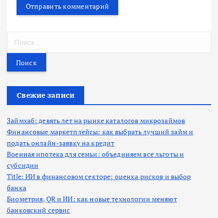
Н
а
й
т
и
:
Свежие записи
Займхаб: девять лет на рынке каталогов микрозаймов
Финансовые маркетплейсы: как выбрать лучший займ и
подать онлайн-заявку на кредит
Военная ипотека для семьи: объединяем все льготы и
субсидии
Title: ИИ в финансовом секторе: оценка рисков и выбор
банка
Биометрия, QR и ИИ: как новые технологии меняют
банковский сервис