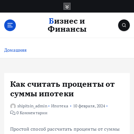
П
е
р
Бизнес и
е
Финансы
й
т
и
Домашняя
к
с
о
д
е
Как считать проценты от
р
суммы ипотеки
ж
и
shipitsin_admin
Ипотека
10 февраля, 2024
м
0 Комментарии
о
м
у
Простой способ рассчитать проценты от суммы