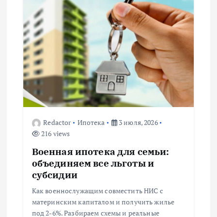
ц
и
я
п
о
з
Redactor
Ипотека
3 июля, 2026
216 views
а
Военная ипотека для семьи:
п
объединяем все льготы и
субсидии
и
Как военнослужащим совместить НИС с
материнским капиталом и получить жилье
с
под 2-6%. Разбираем схемы и реальные