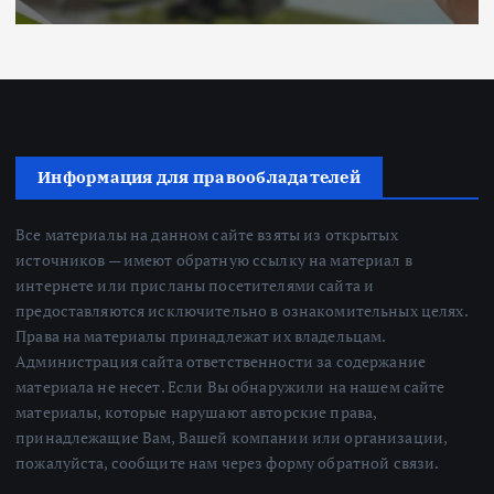
Информация для правообладателей
Все материалы на данном сайте взяты из открытых
источников — имеют обратную ссылку на материал в
интернете или присланы посетителями сайта и
предоставляются исключительно в ознакомительных целях.
Права на материалы принадлежат их владельцам.
Администрация сайта ответственности за содержание
материала не несет. Если Вы обнаружили на нашем сайте
материалы, которые нарушают авторские права,
принадлежащие Вам, Вашей компании или организации,
пожалуйста, сообщите нам через форму обратной связи.