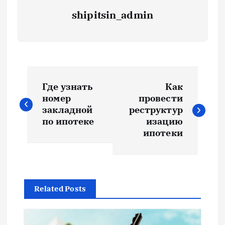
shipitsin_admin
Н
Где узнать
Как
а
номер
провести
закладной
реструктур
в
по ипотеке
изацию
ипотеки
и
г
Related Posts
а