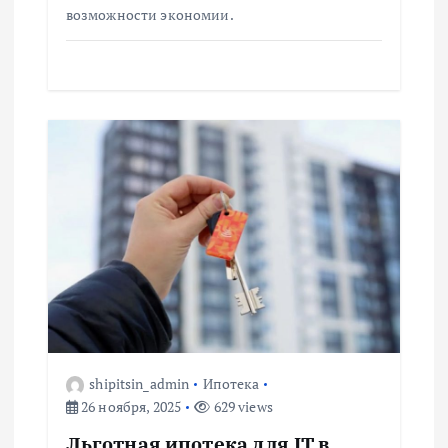
возможности экономии.
я
м
shipitsin_admin
Ипотека
26 ноября, 2025
629 views
Льготная ипотека для IT в