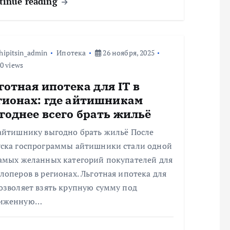
tinue reading
hipitsin_admin
Ипотека
26 ноября, 2025
0 views
готная ипотека для IT в
гионах: где айтишникам
годнее всего брать жильё
 айтишнику выгодно брать жильё После
уска госпрограммы айтишники стали одной
самых желанных категорий покупателей для
лоперов в регионах. Льготная ипотека для
озволяет взять крупную сумму под
иженную…