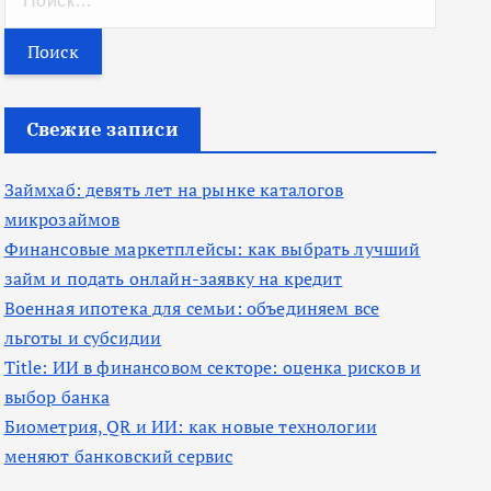
а
й
т
и
Свежие записи
:
Займхаб: девять лет на рынке каталогов
микрозаймов
Финансовые маркетплейсы: как выбрать лучший
займ и подать онлайн-заявку на кредит
Военная ипотека для семьи: объединяем все
льготы и субсидии
Title: ИИ в финансовом секторе: оценка рисков и
выбор банка
Биометрия, QR и ИИ: как новые технологии
меняют банковский сервис