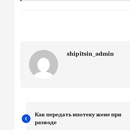
shipitsin_admin
Н
Как передать ипотеку жене при
а
разводе