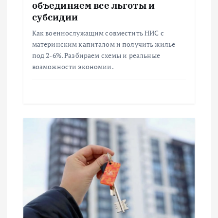
п
объединяем все льготы и
субсидии
и
Как военнослужащим совместить НИС с
материнским капиталом и получить жилье
с
под 2-6%. Разбираем схемы и реальные
возможности экономии.
я
м