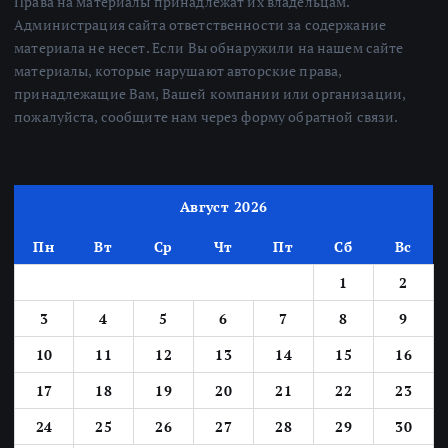
Права на материалы принадлежат их владельцам.
Администрация сайта ответственности за содержание
материала не несет. Если Вы обнаружили на нашем сайте
материалы, которые нарушают авторские права,
принадлежащие Вам, Вашей компании или организации,
пожалуйста, сообщите нам через форму обратной связи.
Август 2026
Пн
Вт
Ср
Чт
Пт
Сб
Вс
1
2
3
4
5
6
7
8
9
10
11
12
13
14
15
16
17
18
19
20
21
22
23
24
25
26
27
28
29
30