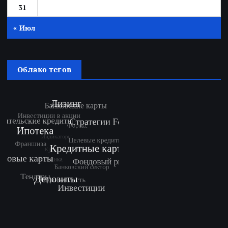
31
« Июл
Облако тегов