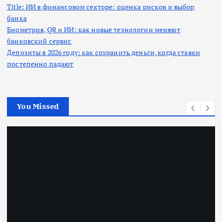
Title: ИИ в финансовом секторе: оценка рисков и выбор
банка
Биометрия, QR и ИИ: как новые технологии меняют
банковский сервис
Депозиты в 2026 году: как сохранить деньги, когда ставки
постепенно падают
You Missed