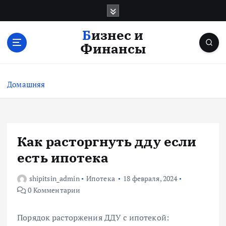
П
е
р
Бизнес и
е
Финансы
й
т
и
Домашняя
к
с
о
д
е
Как расторгнуть дду если
р
есть ипотека
ж
и
shipitsin_admin
Ипотека
18 февраля, 2024
м
0 Комментарии
о
м
у
Порядок расторжения ДДУ с ипотекой: