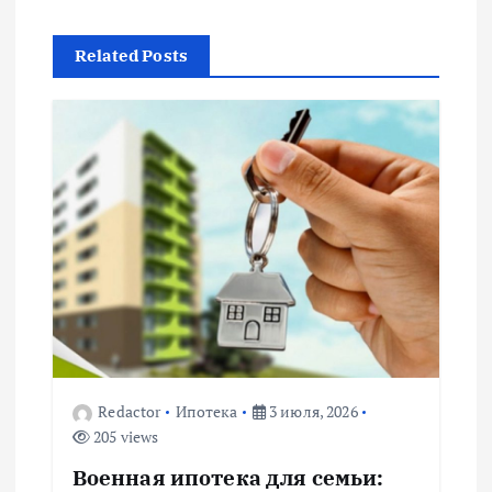
г
Related Posts
а
ц
и
я
п
о
з
Redactor
Ипотека
3 июля, 2026
205 views
а
Военная ипотека для семьи: