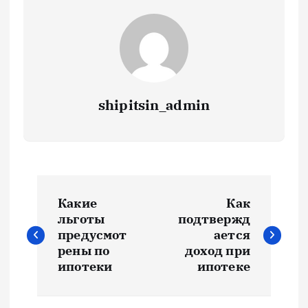
shipitsin_admin
Н
Какие
Как
а
льготы
подтвержд
предусмот
ается
в
рены по
доход при
ипотеки
ипотеке
и