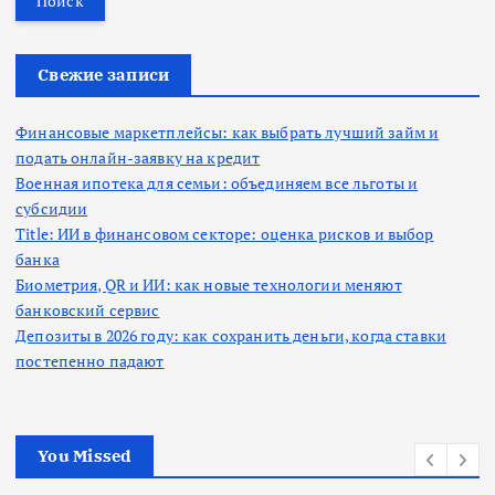
т
и
:
Свежие записи
Финансовые маркетплейсы: как выбрать лучший займ и
подать онлайн-заявку на кредит
Военная ипотека для семьи: объединяем все льготы и
субсидии
Title: ИИ в финансовом секторе: оценка рисков и выбор
банка
Биометрия, QR и ИИ: как новые технологии меняют
банковский сервис
Депозиты в 2026 году: как сохранить деньги, когда ставки
постепенно падают
You Missed