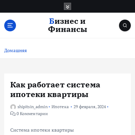
П
е
р
Бизнес и
е
Финансы
й
т
и
Домашняя
к
с
о
д
е
Как работает система
р
ипотеки квартиры
ж
и
shipitsin_admin
Ипотека
29 февраля, 2024
м
0 Комментарии
о
м
у
Система ипотеки квартиры