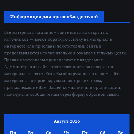
Информация для правообладателей
Все материалы на данном сайте взяты из открытых
источников — имеют обратную ссылку на материал в
интернете или присланы посетителями сайта и
предоставляются исключительно в ознакомительных целях.
Права на материалы принадлежат их владельцам.
Администрация сайта ответственности за содержание
материала не несет. Если Вы обнаружили на нашем сайте
материалы, которые нарушают авторские права,
принадлежащие Вам, Вашей компании или организации,
пожалуйста, сообщите нам через форму обратной связи.
Август 2026
Пн
Вт
Ср
Чт
Пт
Сб
Вс