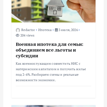
п
о
Redactor
Ипотека
3 июля, 2026
з
204 views
а
Военная ипотека для семьи:
объединяем все льготы и
п
субсидии
Как военнослужащим совместить НИС с
и
материнским капиталом и получить жилье
под 2-6%. Разбираем схемы и реальные
с
возможности экономии.
я
м