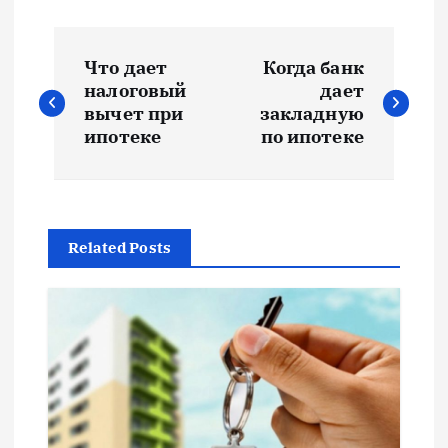
Н
Что дает
Когда банк
а
налоговый
дает
вычет при
закладную
в
ипотеке
по ипотеке
и
г
Related Posts
а
ц
и
я