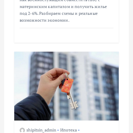
материнским капиталом и получить жилье
с
под 2-6%. Разбираем схемы и реальные
возможности экономии.
я
м
shipitsin_admin
Ипотека