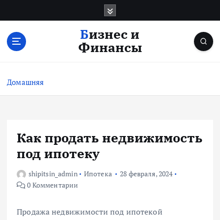
П
е
р
Бизнес и
е
Финансы
й
т
и
Домашняя
к
с
о
д
е
Как продать недвижимость
р
под ипотеку
ж
и
shipitsin_admin
Ипотека
28 февраля, 2024
м
0 Комментарии
о
м
у
Продажа недвижимости под ипотекой