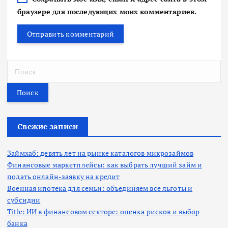
браузере для последующих моих комментариев.
Н
а
й
т
и
:
Свежие записи
Займхаб: девять лет на рынке каталогов микрозаймов
Финансовые маркетплейсы: как выбрать лучший займ и
подать онлайн-заявку на кредит
Военная ипотека для семьи: объединяем все льготы и
субсидии
Title: ИИ в финансовом секторе: оценка рисков и выбор
банка