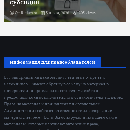
субсидии
От
Redactor
3 июля, 2026
205 views
Информация для правообладателей
Все материалы на данном сайте взяты из открытых
источников — имеют обратную ссылку на материал в
интернете или присланы посетителями сайта и
предоставляются исключительно в ознакомительных целях.
Права на материалы принадлежат их владельцам.
Администрация сайта ответственности за содержание
материала не несет. Если Вы обнаружили на нашем сайте
материалы, которые нарушают авторские права,