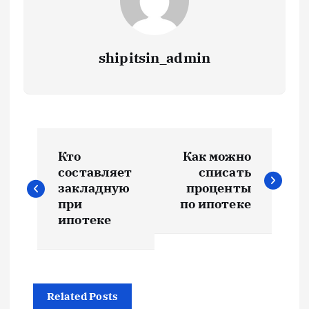
shipitsin_admin
Н
Кто
Как можно
а
составляет
списать
закладную
проценты
в
при
по ипотеке
ипотеке
и
г
Related Posts