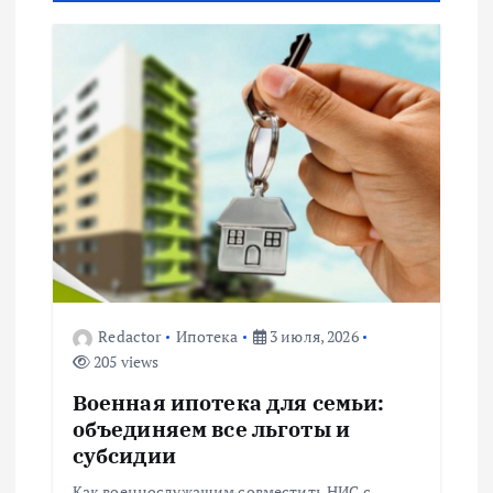
а
ц
и
я
п
о
з
Redactor
Ипотека
3 июля, 2026
205 views
а
Военная ипотека для семьи:
п
объединяем все льготы и
субсидии
и
Как военнослужащим совместить НИС с