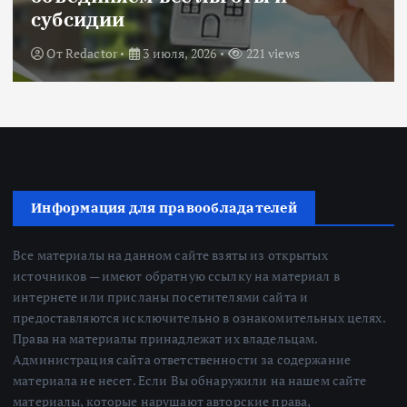
субсидии
От
Redactor
3 июля, 2026
221 views
Информация для правообладателей
Все материалы на данном сайте взяты из открытых
источников — имеют обратную ссылку на материал в
интернете или присланы посетителями сайта и
предоставляются исключительно в ознакомительных целях.
Права на материалы принадлежат их владельцам.
Администрация сайта ответственности за содержание
материала не несет. Если Вы обнаружили на нашем сайте
материалы, которые нарушают авторские права,