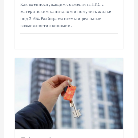
и
Как военнослужащим совместить НИС с
материнским капиталом и получить жилье
с
под 2-6%. Разбираем схемы и реальные
возможности экономии.
я
м