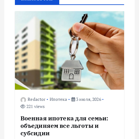
а
ц
и
я
п
о
з
Redactor
Ипотека
3 июля, 2026
221 views
а
Военная ипотека для семьи:
п
объединяем все льготы и
субсидии