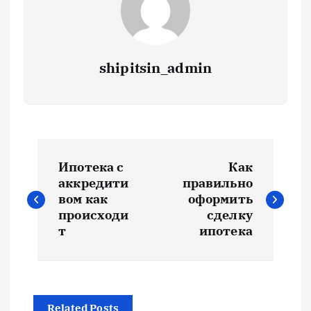
shipitsin_admin
Н
Ипотека с
Как
а
аккредити
правильно
вом как
оформить
в
происходи
сделку
т
ипотека
и
г
Related Posts