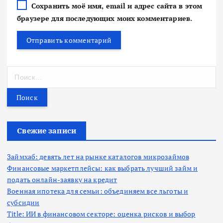
Сохранить моё имя, email и адрес сайта в этом
браузере для последующих моих комментариев.
Н
а
й
т
и
:
Свежие записи
Займхаб: девять лет на рынке каталогов микрозаймов
Финансовые маркетплейсы: как выбрать лучший займ и
подать онлайн-заявку на кредит
Военная ипотека для семьи: объединяем все льготы и
субсидии
Title: ИИ в финансовом секторе: оценка рисков и выбор