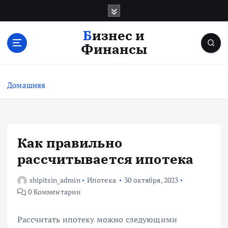
П
е
р
Бизнес и
е
Финансы
й
т
и
Домашняя
к
с
о
д
е
Как правильно
р
рассчитывается ипотека
ж
и
shipitsin_admin
Ипотека
30 октября, 2023
м
0 Комментарии
о
м
у
Рассчитать ипотеку можно следующими