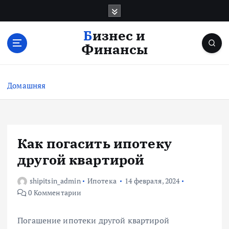
П
е
р
Бизнес и
е
Финансы
й
т
и
Домашняя
к
с
о
д
е
Как погасить ипотеку
р
другой квартирой
ж
и
shipitsin_admin
Ипотека
14 февраля, 2024
м
0 Комментарии
о
м
у
Погашение ипотеки другой квартирой