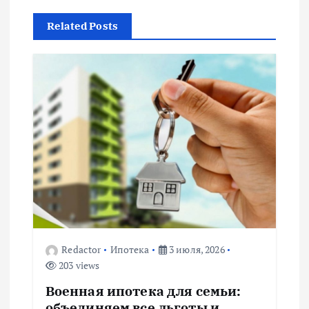
г
Related Posts
а
ц
и
я
п
о
з
Redactor
Ипотека
3 июля, 2026
203 views
а
Военная ипотека для семьи:
объединяем все льготы и