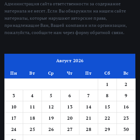
Администрация сайта ответственности за содержание
материала не несет. Если Вы обнаружили на нашем сайте
материалы, которые нарушают авторские права,
принадлежащие Вам, Вашей компании или организации,
пожалуйста, сообщите нам через форму обратной связи.
Август 2026
Пн
Вт
Ср
Чт
Пт
Сб
Вс
1
2
3
4
5
6
7
8
9
10
11
12
13
14
15
16
17
18
19
20
21
22
23
24
25
26
27
28
29
30