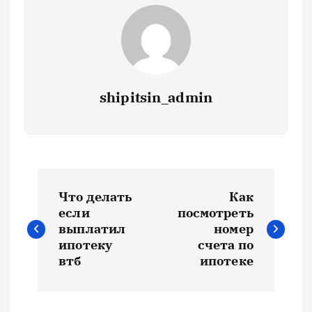
shipitsin_admin
Н
Что делать
Как
а
если
посмотреть
выплатил
номер
в
ипотеку
счета по
втб
ипотеке
и