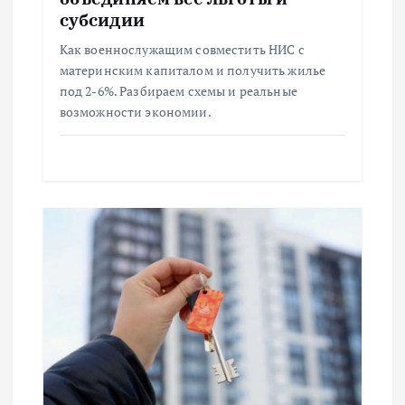
п
субсидии
и
Как военнослужащим совместить НИС с
материнским капиталом и получить жилье
с
под 2-6%. Разбираем схемы и реальные
возможности экономии.
я
м