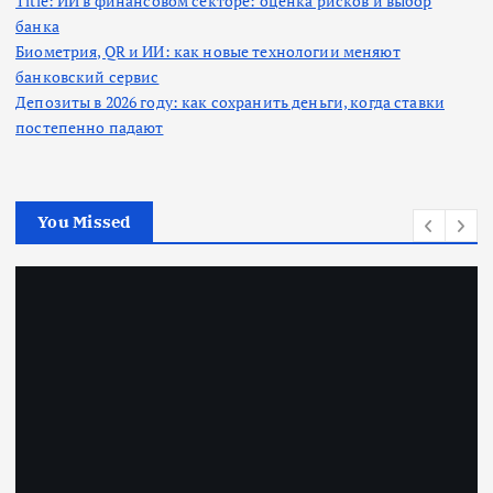
Title: ИИ в финансовом секторе: оценка рисков и выбор
банка
Биометрия, QR и ИИ: как новые технологии меняют
банковский сервис
Депозиты в 2026 году: как сохранить деньги, когда ставки
постепенно падают
You Missed