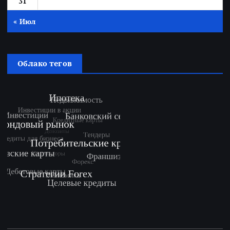
31
« Июл
Облако тегов