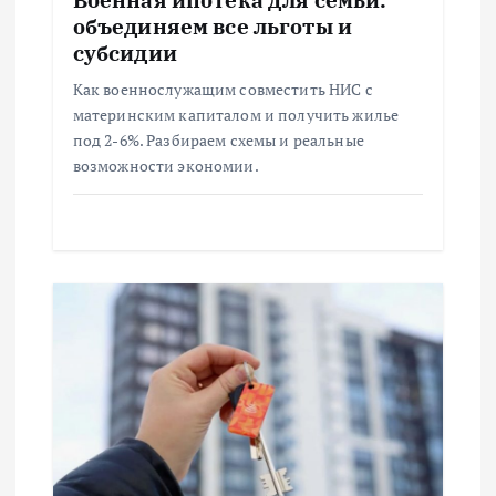
п
объединяем все льготы и
субсидии
и
Как военнослужащим совместить НИС с
материнским капиталом и получить жилье
с
под 2-6%. Разбираем схемы и реальные
возможности экономии.
я
м