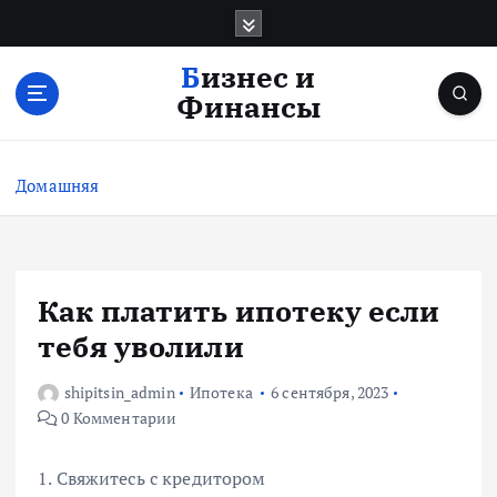
П
е
р
Бизнес и
е
Финансы
й
т
и
Домашняя
к
с
о
д
е
Как платить ипотеку если
р
тебя уволили
ж
и
shipitsin_admin
Ипотека
6 сентября, 2023
м
0 Комментарии
о
м
у
1. Свяжитесь с кредитором