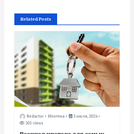
г
Related Posts
а
ц
и
я
п
о
з
Redactor
Ипотека
3 июля, 2026
205 views
а
Военная ипотека для семьи: