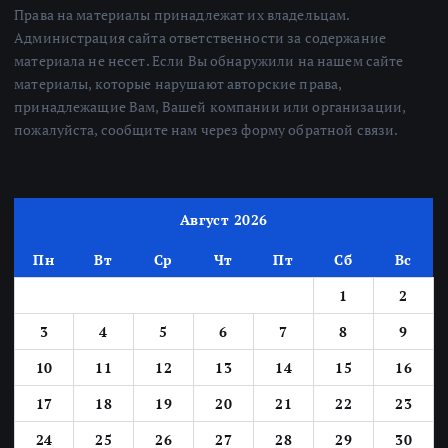
Права на материалы принадлежат их владельцам.
Администрация сайта ответственности за содержание
материала не несет. Если Вы обнаружили на нашем сайте
материалы, которые нарушают авторские права,
принадлежащие Вам, Вашей компании или организации,
пожалуйста, сообщите нам через форму обратной связи.
Август 2026
Пн
Вт
Ср
Чт
Пт
Сб
Вс
1
2
3
4
5
6
7
8
9
10
11
12
13
14
15
16
17
18
19
20
21
22
23
24
25
26
27
28
29
30