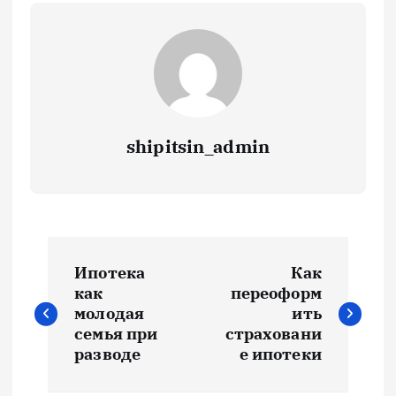
shipitsin_admin
Н
Ипотека
Как
а
как
переоформ
молодая
ить
в
семья при
страховани
разводе
е ипотеки
и