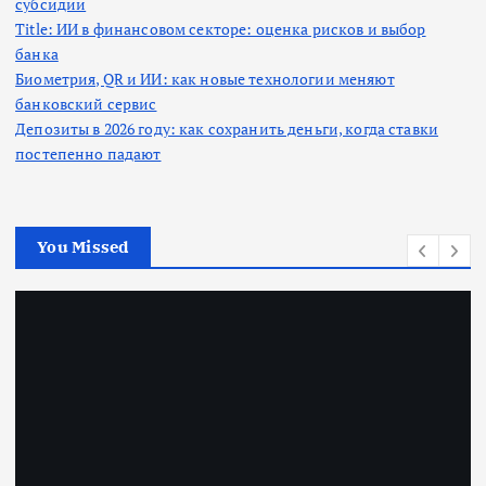
субсидии
Title: ИИ в финансовом секторе: оценка рисков и выбор
банка
Биометрия, QR и ИИ: как новые технологии меняют
банковский сервис
Депозиты в 2026 году: как сохранить деньги, когда ставки
постепенно падают
You Missed