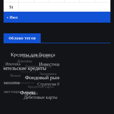
31
« Июл
Облако тегов