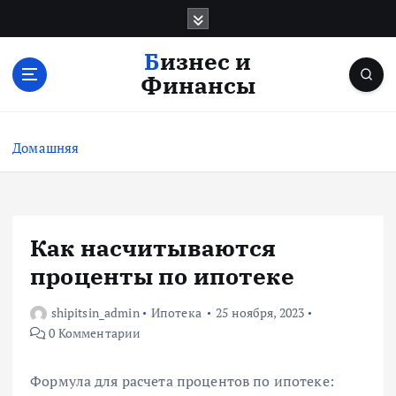
П
е
р
Бизнес и
е
Финансы
й
т
и
Домашняя
к
с
о
д
е
Как насчитываются
р
проценты по ипотеке
ж
и
shipitsin_admin
Ипотека
25 ноября, 2023
м
0 Комментарии
о
м
у
Формула для расчета процентов по ипотеке: