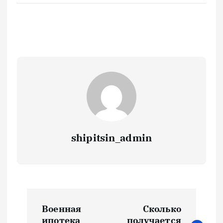
shipitsin_admin
Н
Военная
Сколько
ипотека
получается