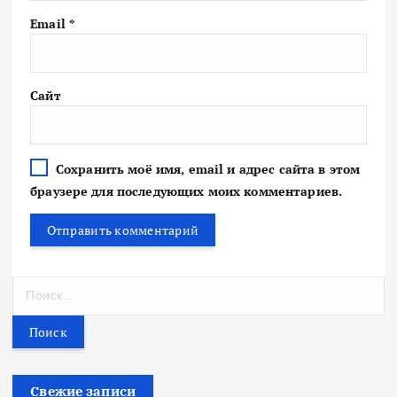
Email
*
Сайт
Сохранить моё имя, email и адрес сайта в этом
браузере для последующих моих комментариев.
Н
а
й
т
и
:
Свежие записи