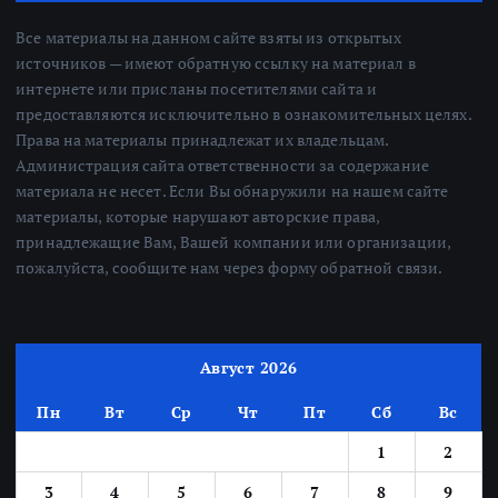
Все материалы на данном сайте взяты из открытых
источников — имеют обратную ссылку на материал в
интернете или присланы посетителями сайта и
предоставляются исключительно в ознакомительных целях.
Права на материалы принадлежат их владельцам.
Администрация сайта ответственности за содержание
материала не несет. Если Вы обнаружили на нашем сайте
материалы, которые нарушают авторские права,
принадлежащие Вам, Вашей компании или организации,
пожалуйста, сообщите нам через форму обратной связи.
Август 2026
Пн
Вт
Ср
Чт
Пт
Сб
Вс
1
2
3
4
5
6
7
8
9