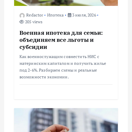
з
Redactor
Ипотека
3 июля, 2026
205 views
а
Военная ипотека для семьи:
п
объединяем все льготы и
субсидии
и
Как военнослужащим совместить НИС с
материнским капиталом и получить жилье
с
под 2-6%. Разбираем схемы и реальные
возможности экономии.
я
м