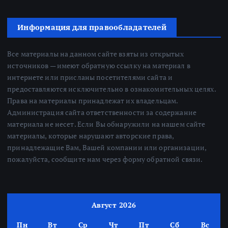
Информация для правообладателей
Все материалы на данном сайте взяты из открытых
источников — имеют обратную ссылку на материал в
интернете или присланы посетителями сайта и
предоставляются исключительно в ознакомительных целях.
Права на материалы принадлежат их владельцам.
Администрация сайта ответственности за содержание
материала не несет. Если Вы обнаружили на нашем сайте
материалы, которые нарушают авторские права,
принадлежащие Вам, Вашей компании или организации,
пожалуйста, сообщите нам через форму обратной связи.
Август 2026
Пн
Вт
Ср
Чт
Пт
Сб
Вс