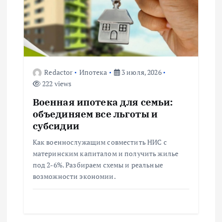
п
о
з
Redactor
Ипотека
3 июля, 2026
222 views
а
Военная ипотека для семьи:
п
объединяем все льготы и
субсидии
и
Как военнослужащим совместить НИС с
материнским капиталом и получить жилье
с
под 2-6%. Разбираем схемы и реальные
возможности экономии.
я
м