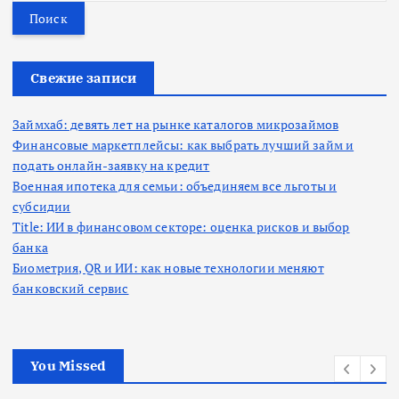
й
т
и
:
Свежие записи
Займхаб: девять лет на рынке каталогов микрозаймов
Финансовые маркетплейсы: как выбрать лучший займ и
подать онлайн-заявку на кредит
Военная ипотека для семьи: объединяем все льготы и
субсидии
Title: ИИ в финансовом секторе: оценка рисков и выбор
банка
Биометрия, QR и ИИ: как новые технологии меняют
банковский сервис
You Missed