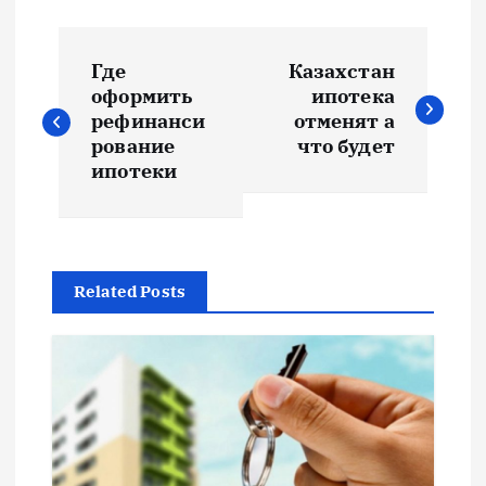
Н
Где
Казахстан
а
оформить
ипотека
рефинанси
отменят а
в
рование
что будет
ипотеки
и
г
Related Posts
а
ц
и
я