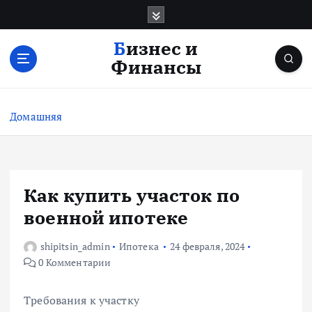
П
е
р
Бизнес и
е
Финансы
й
т
и
Домашняя
к
с
о
д
е
Как купить участок по
р
военной ипотеке
ж
и
shipitsin_admin
Ипотека
24 февраля, 2024
м
0 Комментарии
о
м
у
Требования к участку