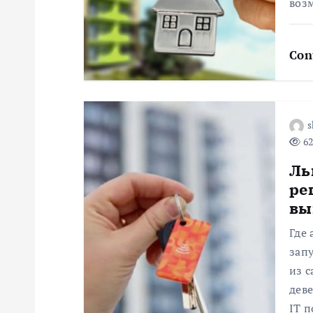
я
воз
п
Con
о
з
s
62
а
Ль
ре
п
вы
и
Где
зап
с
из 
деве
IT п