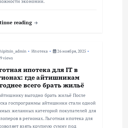
можности экономии.
tinue reading
hipitsin_admin
Ипотека
26 ноября, 2025
9 views
готная ипотека для IT в
гионах: где айтишникам
годнее всего брать жильё
 айтишнику выгодно брать жильё После
уска госпрограммы айтишники стали одной
самых желанных категорий покупателей для
лоперов в регионах. Льготная ипотека для
озволяет взять крупную сумму под