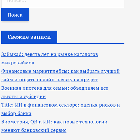
а
й
т
и
Свежие записи
:
Займхаб: девять лет на рынке каталогов
микрозаймов
Финансовые маркетплейсы: как выбрать лучший
займ и подать онлайн-заявку на кредит
Военная ипотека для семьи: объединяем все
льготы и субсидии
Title: ИИ в финансовом секторе: оценка рисков и
выбор банка
Биометрия, QR и ИИ: как новые технологии
меняют банковский сервис