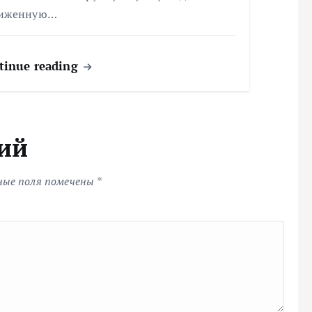
иженную…
tinue reading
ий
ные поля помечены
*