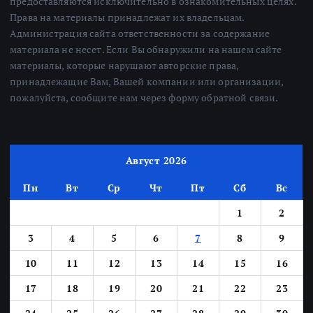
предоставляются исключительно в ознакомительных целях.
Права на материалы принадлежат их владельцам.
Администрация сайта ответственности за содержание
материала не несет. Если Вы обнаружили на нашем сайте
материалы, которые нарушают авторские права,
принадлежащие Вам, Вашей компании или организации,
пожалуйста, сообщите нам через форму обратной связи.
Август 2026
Пн
Вт
Ср
Чт
Пт
Сб
Вс
1
2
3
4
5
6
7
8
9
10
11
12
13
14
15
16
17
18
19
20
21
22
23