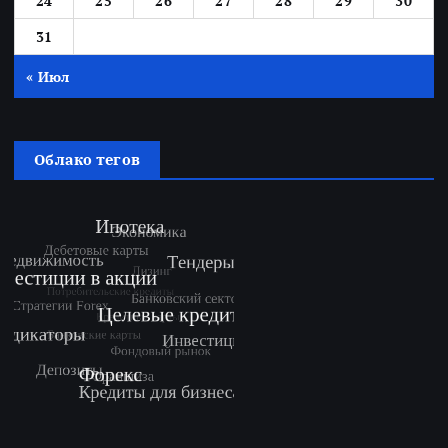
24
25
26
27
28
29
30
31
« Июл
Облако тегов