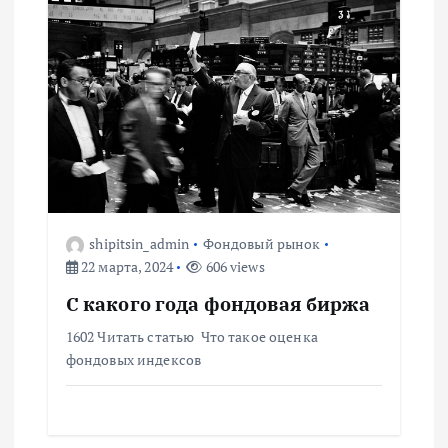
м
shipitsin_admin
Фондовый рынок
22 марта, 2024
606 views
С какого года фондовая биржа
1602 Читать статью Что такое оценка
фондовых индексов