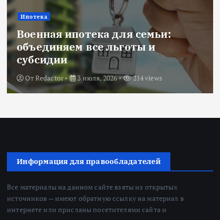
Ипотека
Военная ипотека для семьи:
объединяем все льготы и
субсидии
От
Redactor
3 июля, 2026
214 views
Информация для правообладателей
Все материалы на данном сайте взяты из открытых
источников — имеют обратную ссылку на материал в
интернете или присланы посетителями сайта и