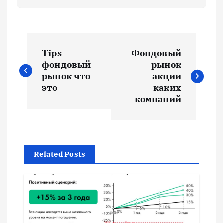
Н
Tips
Фондовый
а
фондовый
рынок
рынок что
акции
в
это
каких
компаний
и
г
Related Posts
а
ц
и