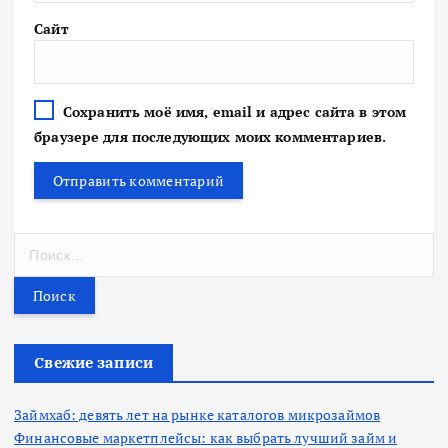
Сайт
Сохранить моё имя, email и адрес сайта в этом
браузере для последующих моих комментариев.
Н
а
й
т
и
:
Свежие записи
Займхаб: девять лет на рынке каталогов микрозаймов
Финансовые маркетплейсы: как выбрать лучший займ и