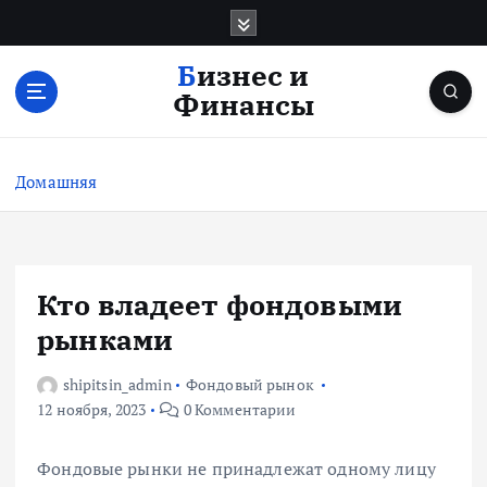
П
е
р
Бизнес и
е
Финансы
й
т
и
Домашняя
к
с
о
д
е
Кто владеет фондовыми
р
рынками
ж
и
shipitsin_admin
Фондовый рынок
м
12 ноября, 2023
0 Комментарии
о
м
у
Фондовые рынки не принадлежат одному лицу