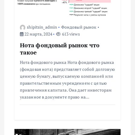
я
п
shipitsin_admin
Фондовый рынок
22 марта, 2024
613 views
о
Нота фондовый рынок что
з
такое
Нота фондового рынка Нота фондового рынка
а
(фондовая нота) представляет собой долговую
ценную бумагу, выпускаемую компанией или
п
правительственным учреждением с целью
привлечения капитала. Она дает инвесторам
и
указанное в документе право на…
с
я