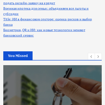
подать онлайн-заявку на кредит
Военная ипотека для семьи: объединяем все льготы и
субсидии
Title: ИИ в финансовом секторе: оценка рисков и выбор
банка
Биометрия, QR и ИИ: как новые технологии меняют
банковский сервис
You Missed