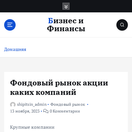
П
е
р
Бизнес и
е
Финансы
й
т
и
Домашняя
к
с
о
д
е
Фондовый рынок акции
р
каких компаний
ж
и
shipitsin_admin
Фондовый рынок
м
13 ноября, 2023
0 Комментарии
о
м
у
Крупные компании