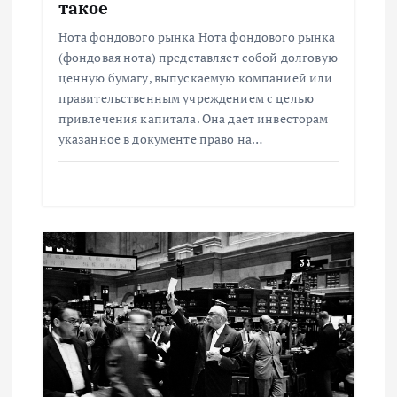
з
такое
Нота фондового рынка Нота фондового рынка
а
(фондовая нота) представляет собой долговую
ценную бумагу, выпускаемую компанией или
п
правительственным учреждением с целью
привлечения капитала. Она дает инвесторам
и
указанное в документе право на…
с
я
м