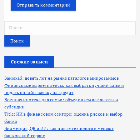
Н
а
й
т
и
:
Свежие записи
Займхаб: девять лет на рынке каталогов микрозаймов
Финансовые маркетплейсы: как выбрать лучший займ и
подать онлайн-заявку на кредит
Военная ипотека для семьи: объединяем все льготы и
субсидии
Title: ИИ в финансовом секторе: оценка рисков и выбор
банка
Биометрия, QR и ИИ: как новые технологии меняют
банковский сервис