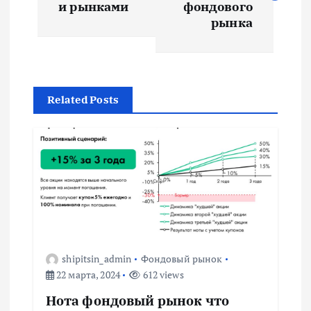
в
и рынками
фондового
рынка
и
г
Related Posts
а
ц
и
я
п
shipitsin_admin
Фондовый рынок
22 марта, 2024
612 views
о
Нота фондовый рынок что