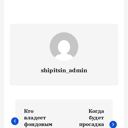
shipitsin_admin
Н
Кто
Когда
а
владеет
будет
фондовым
просадка