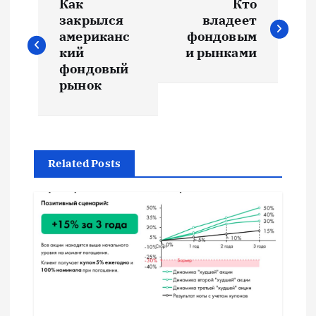
Как
Кто
а
закрылся
владеет
американс
фондовым
в
кий
и рынками
фондовый
и
рынок
г
а
Related Posts
ц
и
я
п