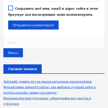
Сохранить моё имя, email и адрес сайта в этом
браузере для последующих моих комментариев.
Н
а
й
т
и
:
Свежие записи
Займхаб: девять лет на рынке каталогов микрозаймов
Финансовые маркетплейсы: как выбрать лучший займ и
подать онлайн-заявку на кредит
Военная ипотека для семьи: объединяем все льготы и
субсидии