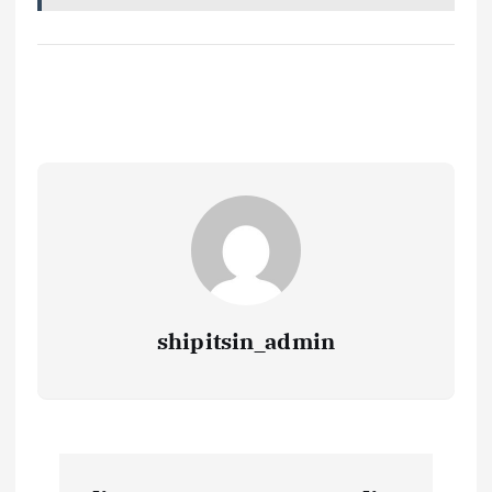
shipitsin_admin
Н