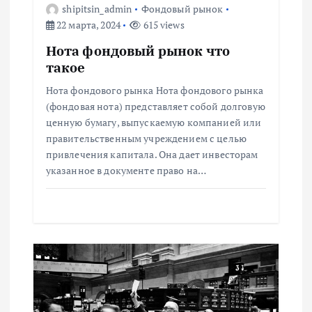
shipitsin_admin
Фондовый рынок
о
22 марта, 2024
615 views
з
Нота фондовый рынок что
такое
а
Нота фондового рынка Нота фондового рынка
(фондовая нота) представляет собой долговую
п
ценную бумагу, выпускаемую компанией или
правительственным учреждением с целью
и
привлечения капитала. Она дает инвесторам
указанное в документе право на…
с
я
м