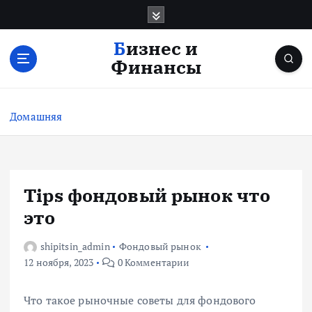
П
е
р
Бизнес и
е
Финансы
й
т
и
Домашняя
к
с
о
д
е
Tips фондовый рынок что
р
это
ж
и
shipitsin_admin
Фондовый рынок
м
12 ноября, 2023
0 Комментарии
о
м
у
Что такое рыночные советы для фондового