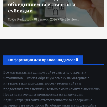
объединяем все льготы и
субсидии
От
Redactor
3 июля, 2026
216 views
Информация для правообладателей
Все материалы на данном сайте взяты из открытых
источников — имеют обратную ссылку на материал в
интернете или присланы посетителями сайта и
предоставляются исключительно в ознакомительных целях.
Права на материалы принадлежат их владельцам.
Администрация сайта ответственности за содержание
материала не несет. Если Вы обнаружили на нашем сайте