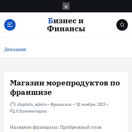
П
е
р
Бизнес и
е
Финансы
й
т
и
Домашняя
к
с
о
д
е
Магазин морепродуктов по
р
франшизе
ж
и
shipitsin_admin
Франшиза
28 ноября, 2023
м
0 Комментарии
о
м
у
Название франшизы: Прибрежный улов