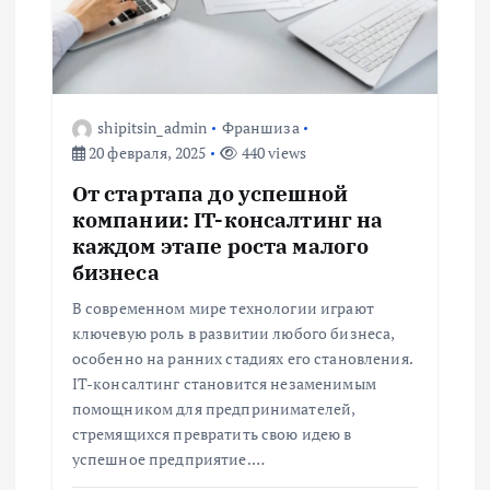
п
о
shipitsin_admin
Франшиза
з
20 февраля, 2025
440 views
а
От стартапа до успешной
компании: IT-консалтинг на
п
каждом этапе роста малого
бизнеса
и
В современном мире технологии играют
ключевую роль в развитии любого бизнеса,
с
особенно на ранних стадиях его становления.
IT-консалтинг становится незаменимым
я
помощником для предпринимателей,
стремящихся превратить свою идею в
м
успешное предприятие.…