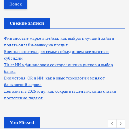
й
т
и
:
Свежие записи
Финансовые маркетплейсы: как выбрать лучший займ и
подать онлайн-заявку на кредит
Военная ипотека для семьи: объединяем все льготы и
субсидии
Title: ИИ в финансовом секторе: оценка рисков и выбор
банка
Биометрия, QR и ИИ: как новые технологии меняют
банковский сервис
Депозиты в 2026 году: как сохранить деньги, когда ставки
постепенно падают
You Missed