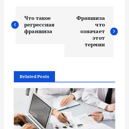
Н
Что такое
Франшиза
а
регрессная
что
франшиза
означает
в
этот
термин
и
г
Related Posts
а
ц
и
я