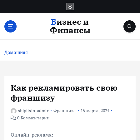
П
е
р
Бизнес и
е
Финансы
й
т
и
Домашняя
к
с
о
д
е
Как рекламировать свою
р
франшизу
ж
и
shipitsin_admin
Франшиза
15 марта, 2024
м
0 Комментарии
о
м
у
Онлайн-реклама: