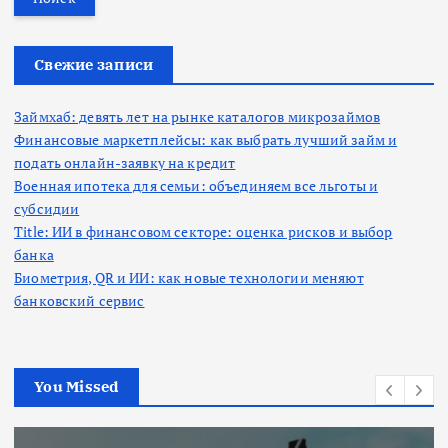
т
и
:
Свежие записи
Займхаб: девять лет на рынке каталогов микрозаймов
Финансовые маркетплейсы: как выбрать лучший займ и
подать онлайн-заявку на кредит
Военная ипотека для семьи: объединяем все льготы и
субсидии
Title: ИИ в финансовом секторе: оценка рисков и выбор
банка
Биометрия, QR и ИИ: как новые технологии меняют
банковский сервис
You Missed