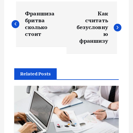
Н
Франшиза
Как
а
бритва
считать
сколько
безусловну
в
стоит
ю
франшизу
и
г
Related Posts
а
ц
и
я