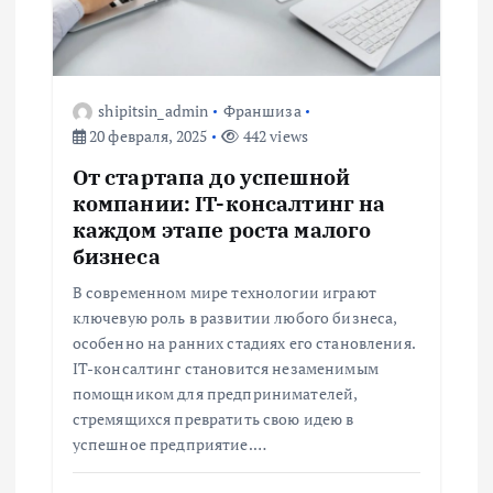
п
о
shipitsin_admin
Франшиза
з
20 февраля, 2025
442 views
а
От стартапа до успешной
компании: IT-консалтинг на
п
каждом этапе роста малого
бизнеса
и
В современном мире технологии играют
ключевую роль в развитии любого бизнеса,
с
особенно на ранних стадиях его становления.
IT-консалтинг становится незаменимым
я
помощником для предпринимателей,
стремящихся превратить свою идею в
м
успешное предприятие.…