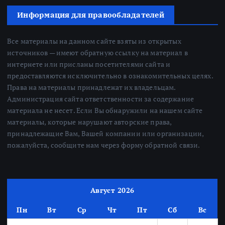
Информация для правообладателей
Все материалы на данном сайте взяты из открытых
источников — имеют обратную ссылку на материал в
интернете или присланы посетителями сайта и
предоставляются исключительно в ознакомительных целях.
Права на материалы принадлежат их владельцам.
Администрация сайта ответственности за содержание
материала не несет. Если Вы обнаружили на нашем сайте
материалы, которые нарушают авторские права,
принадлежащие Вам, Вашей компании или организации,
пожалуйста, сообщите нам через форму обратной связи.
Август 2026
Пн
Вт
Ср
Чт
Пт
Сб
Вс