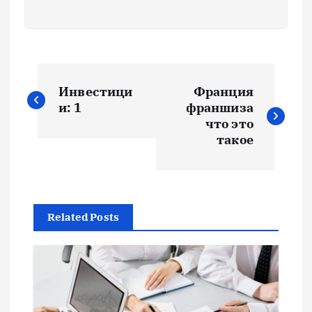
Н
Инвестици
Франция
а
и: 1
франшиза
что это
в
такое
и
г
Related Posts
а
ц