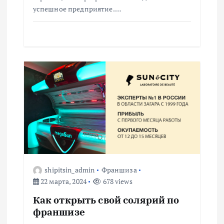
я
успешное предприятие.…
м
shipitsin_admin
Франшиза
22 марта, 2024
678 views
Как открыть свой солярий по
франшизе