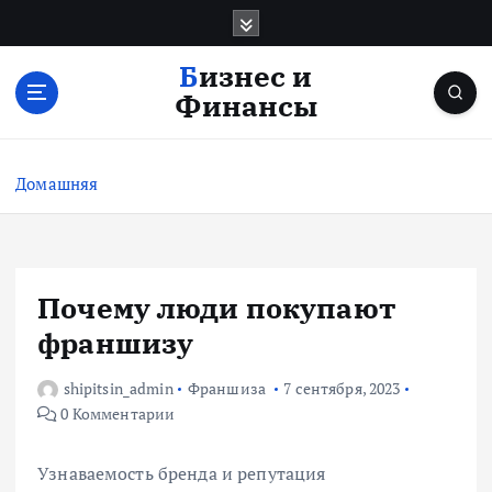
П
е
р
Бизнес и
е
Финансы
й
т
и
Домашняя
к
с
о
д
е
Почему люди покупают
р
франшизу
ж
и
shipitsin_admin
Франшиза
7 сентября, 2023
м
0 Комментарии
о
м
у
Узнаваемость бренда и репутация