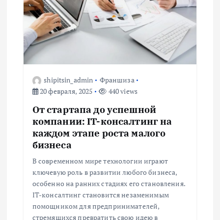
и
я
п
о
shipitsin_admin
Франшиза
20 февраля, 2025
440 views
з
От стартапа до успешной
а
компании: IT-консалтинг на
каждом этапе роста малого
п
бизнеса
В современном мире технологии играют
и
ключевую роль в развитии любого бизнеса,
особенно на ранних стадиях его становления.
с
IT-консалтинг становится незаменимым
помощником для предпринимателей,
стремящихся превратить свою идею в