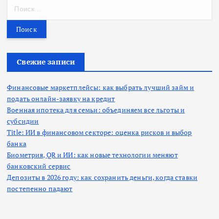
Н
а
й
т
и
:
Свежие записи
Финансовые маркетплейсы: как выбрать лучший займ и
подать онлайн-заявку на кредит
Военная ипотека для семьи: объединяем все льготы и
субсидии
Title: ИИ в финансовом секторе: оценка рисков и выбор
банка
Биометрия, QR и ИИ: как новые технологии меняют
банковский сервис
Депозиты в 2026 году: как сохранить деньги, когда ставки
постепенно падают