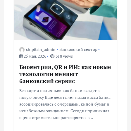
о
з
а
shipitsin_admin
Банковский сектор
п
25 мая, 2026
318 views
Биометрия, QR и ИИ: как новые
и
технологии меняют
банковский сервис
с
Без карт и наличных: как банки входят в
я
новую эпоху Еще десять лет назад касса банка
ассоциировалась с очередями, кипой бумаг и
м
неизбежным ожиданием. Сегодня привычная
сцена стремительно растворяется в…