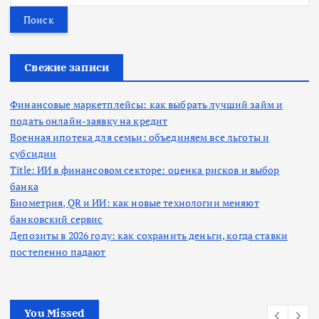
й
т
и
:
Свежие записи
Финансовые маркетплейсы: как выбрать лучший займ и
подать онлайн-заявку на кредит
Военная ипотека для семьи: объединяем все льготы и
субсидии
Title: ИИ в финансовом секторе: оценка рисков и выбор
банка
Биометрия, QR и ИИ: как новые технологии меняют
банковский сервис
Депозиты в 2026 году: как сохранить деньги, когда ставки
постепенно падают
You Missed