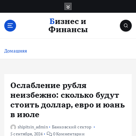
П
е
р
Бизнес и
е
Финансы
й
т
и
Домашняя
к
с
о
д
е
Ослабление рубля
р
неизбежно: сколько будут
ж
и
стоить доллар, евро и юань
м
в июле
о
м
shipitsin_admin
Банковский сектор
у
5 сентября, 2024
0 Комментарии