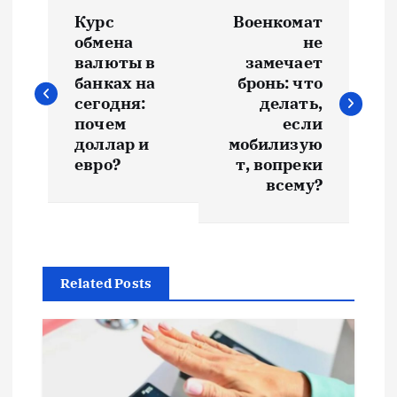
Н
Курс
Военкомат
а
обмена
не
валюты в
замечает
в
банках на
бронь: что
сегодня:
делать,
и
почем
если
доллар и
мобилизую
евро?
т, вопреки
г
всему?
а
ц
Related Posts
и
я
п