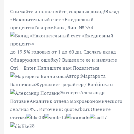
Снимайте и пополняйте, сохраняя доход!
Вклад
«Накопительный счет «Ежедневный
процент»»
Газпромбанк, Лиц. № 354
до 19.5% годовых от 1
до 60 дн.
Сделать вклад
Обнаружили ошибку? Выделите ее и нажмите
Ctrl + Enter. Напишите нам
Поделиться
Автор:
Маргарита
Банникова
Журналист-рерайтер / Bankiros.ru
Эксперт:
Александр
Потавин
Аналитик отдела макроэкономического
анализа Ф…
Источник:
quote.rbc.ru
Оцените
статью
38
13
6
17
28