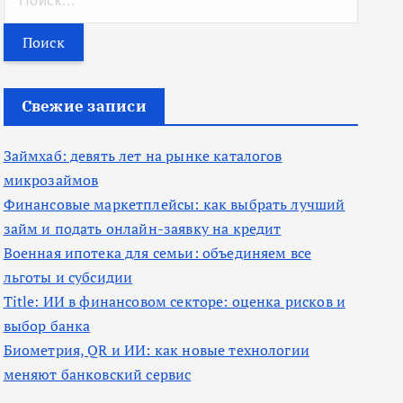
а
й
т
и
Свежие записи
:
Займхаб: девять лет на рынке каталогов
микрозаймов
Финансовые маркетплейсы: как выбрать лучший
займ и подать онлайн-заявку на кредит
Военная ипотека для семьи: объединяем все
льготы и субсидии
Title: ИИ в финансовом секторе: оценка рисков и
выбор банка
Биометрия, QR и ИИ: как новые технологии
меняют банковский сервис