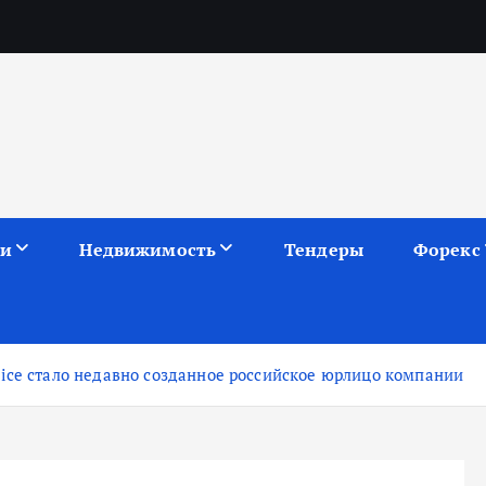
ии
Недвижимость
Тендеры
Форекс
ice стало недавно созданное российское юрлицо компании