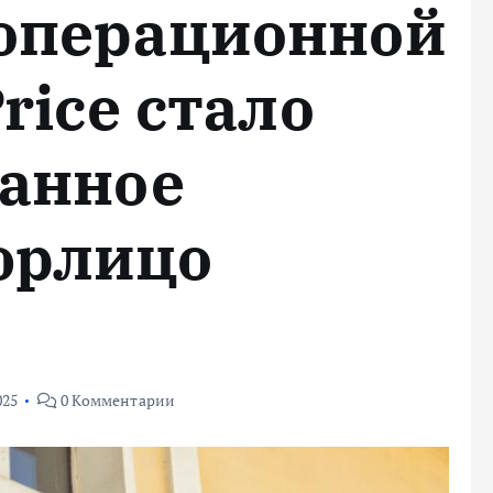
операционной
rice стало
данное
юрлицо
025
0 Комментарии