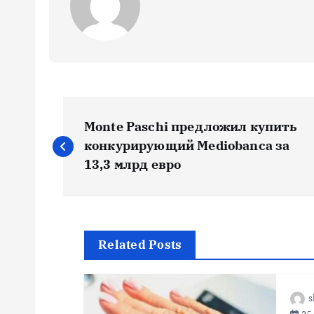
Н
Monte Paschi предложил купить
а
конкурирующий Mediobanca за
13,3 млрд евро
в
и
Related Posts
г
s
а