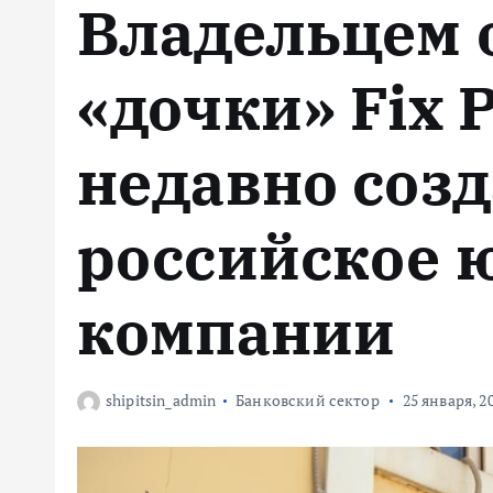
Владельцем 
м
у
«дочки» Fix P
недавно соз
российское 
компании
shipitsin_admin
Банковский сектор
25 января, 2