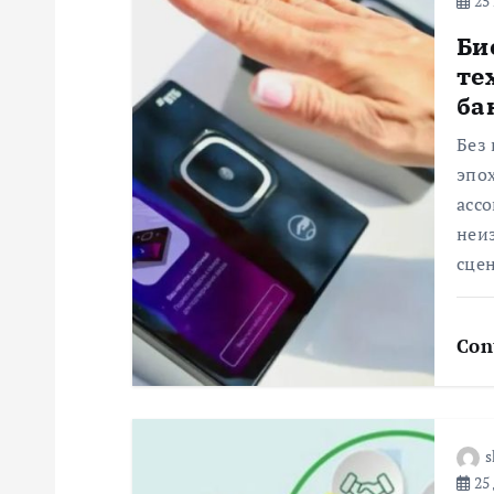
25 
ц
Би
те
и
ба
Без 
я
эпох
ассо
п
неи
сцен
о
Con
з
а
s
п
25 