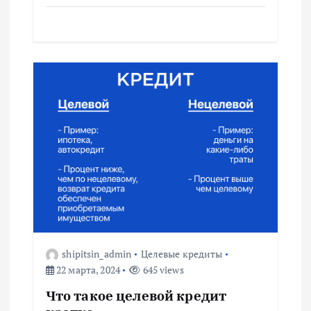
м
shipitsin_admin
Целевые кредиты
22 марта, 2024
645 views
Что такое целевой кредит