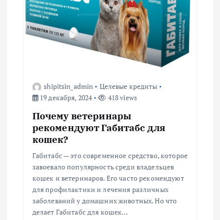
я
п
о
з
shipitsin_admin
Целевые кредиты
19 декабря, 2024
418 views
а
Почему ветеринары
п
рекомендуют Габитабс для
кошек?
и
Габитабс — это современное средство, которое
завоевало популярность среди владельцев
с
кошек и ветеринаров. Его часто рекомендуют
для профилактики и лечения различных
я
заболеваний у домашних животных. Но что
делает Габитабс для кошек…