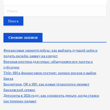
Н
а
й
т
и
:
Свежие записи
Финансовые маркетплейсы: как выбрать лучший займ и
подать онлайн-заявку на кредит
Военная ипотека для семьи: объединяем все льготы и
субсидии
Title: ИИ в финансовом секторе: оценка рисков и выбор
банка
Биометрия, QR и ИИ: как новые технологии меняют
банковский сервис
Депозиты в 2026 году: как сохранить деньги, когда ставки
постепенно падают