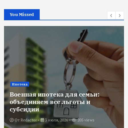
You Missed
Новости
Title: ИИ в финансовом секторе:
оценка рисков и выбор банка
От
Redactor
18 июня, 2026
224 views