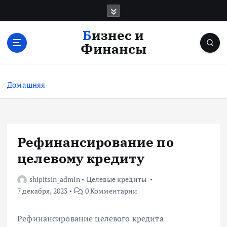
П
е
р
Бизнес и
е
Финансы
й
т
и
Домашняя
к
с
о
д
е
Рефинансирование по
р
целевому кредиту
ж
и
shipitsin_admin
Целевые кредиты
м
7 декабря, 2023
0 Комментарии
о
м
у
Рефинансирование целевого кредита