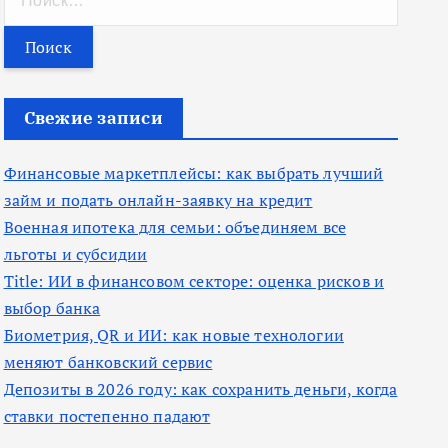
а
й
т
и
Свежие записи
:
Финансовые маркетплейсы: как выбрать лучший
займ и подать онлайн-заявку на кредит
Военная ипотека для семьи: объединяем все
льготы и субсидии
Title: ИИ в финансовом секторе: оценка рисков и
выбор банка
Биометрия, QR и ИИ: как новые технологии
меняют банковский сервис
Депозиты в 2026 году: как сохранить деньги, когда
ставки постепенно падают