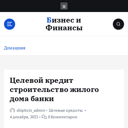
П
е
р
Бизнес и
е
Финансы
й
т
и
Домашняя
к
с
о
д
е
Целевой кредит
р
строительство жилого
ж
и
дома банки
м
о
shipitsin_admin
Целевые кредиты
м
4 декабря, 2023
0 Комментарии
у