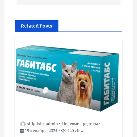
и
г
Related Posts
а
ц
и
я
п
о
shipitsin_admin
Целевые кредиты
з
19 декабря, 2024
420 views