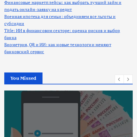
Финансовые маркетплейсы: как выбрать лучший займ и
подать онлайн-заявку на кредит
Военная ипотека для семьи: объединяем все льготы и
субсидии
Title: ИИ в финансовом секторе: оценка рисков и выбор
банка
Биометрия, QR и ИИ: как новые технологии меняют
банковский сервис
You Missed