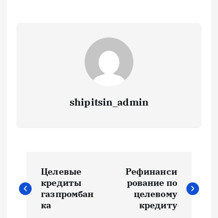
shipitsin_admin
Н
Целевые
Рефинанси
а
кредиты
рование по
газпромбан
целевому
в
ка
кредиту