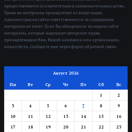
предоставляются исключительно в ознакомительных целях.
Права на материалы принадлежат их владельцам.
Администрация сайта ответственности за содержание
материала не несет. Если Вы обнаружили на нашем сайте
материалы, которые нарушают авторские права,
принадлежащие Вам, Вашей компании или организации,
пожалуйста, сообщите нам через форму обратной связи.
Август 2026
Пн
Вт
Ср
Чт
Пт
Сб
Вс
1
2
3
4
5
6
7
8
9
10
11
12
13
14
15
16
17
18
19
20
21
22
23