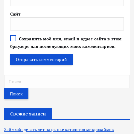
Сайт
Сохранить моё имя, email и адрес сайта в этом
браузере для последующих моих комментариев.
Н
а
й
т
и
:
Свежие записи
Займхаб: девять лет на рынке каталогов микрозаймов