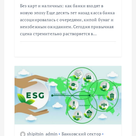
с
Без карт и наличных: как банки входят в
я
новую эпоху Еще десять лет назад касса банка
ассоциировалась с очередями, кипой бумаг и
м
неизбежным ожиданием. Сегодня привычная
сцена стремительно растворяется в…
shipitsin_admin
Банковский сектор