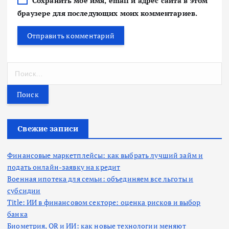
Сохранить моё имя, email и адрес сайта в этом
браузере для последующих моих комментариев.
Н
а
й
т
и
:
Свежие записи
Финансовые маркетплейсы: как выбрать лучший займ и
подать онлайн-заявку на кредит
Военная ипотека для семьи: объединяем все льготы и
субсидии
Title: ИИ в финансовом секторе: оценка рисков и выбор
банка
Биометрия, QR и ИИ: как новые технологии меняют