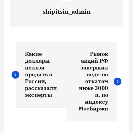
shipitsin_admin
Н
Какие
Рынок
а
доллары
акций РФ
нельзя
завершил
в
продать в
неделю
России,
откатом
и
рассказали
ниже 3000
эксперты
п. по
индексу
г
МосБиржи
а