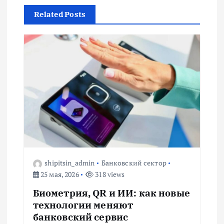
ц
Related Posts
и
я
п
о
з
а
shipitsin_admin
Банковский сектор
п
25 мая, 2026
318 views
Биометрия, QR и ИИ: как новые
и
технологии меняют
банковский сервис