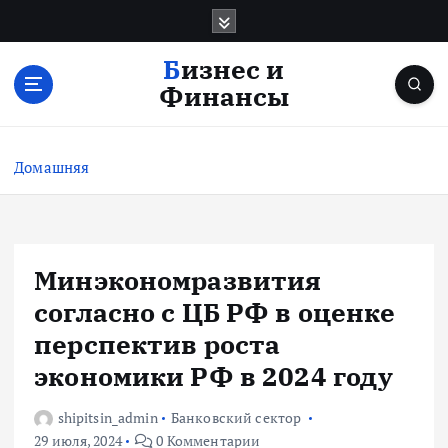
П
е
р
Бизнес и
е
Финансы
й
т
и
Домашняя
к
с
о
д
е
Минэкономразвития
р
согласно с ЦБ РФ в оценке
ж
и
перспектив роста
м
экономики РФ в 2024 году
о
м
shipitsin_admin
Банковский сектор
у
29 июля, 2024
0 Комментарии