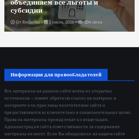
Title: ИИ в финансовом секторе:
оценка рисков и выбор банка
От
Redactor
18 июня, 2026
224 views
Информация для правообладателей
Все материалы на данном сайте взяты из открытых
источников — имеют обратную ссылку на материал в
интернете или присланы посетителями сайта и
предоставляются исключительно в ознакомительных целях.
Права на материалы принадлежат их владельцам.
Администрация сайта ответственности за содержание
материала не несет. Если Вы обнаружили на нашем сайте