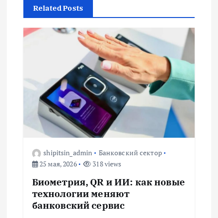
Related Posts
и
я
п
о
з
а
shipitsin_admin
Банковский сектор
п
25 мая, 2026
318 views
Биометрия, QR и ИИ: как новые
и
технологии меняют
банковский сервис
с