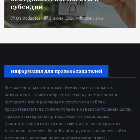
оценка рисков и выбор банка
От
Redactor
18 июня, 2026
224 views
Информация для правообладателей
Все материалы на данном сайте взяты из открытых
источников — имеют обратную ссылку на материал в
интернете или присланы посетителями сайта и
предоставляются исключительно в ознакомительных целях.
Права на материалы принадлежат их владельцам.
Администрация сайта ответственности за содержание
материала не несет. Если Вы обнаружили на нашем сайте
материалы, которые нарушают авторские права,