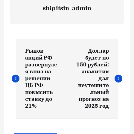
shipitsin_admin
Н
Рынок
Доллар
а
акций РФ
будет по
развернулс
150 рублей:
в
я вниз на
аналитик
решении
дал
и
ЦБ РФ
неутешите
повысить
льный
ставку до
прогноз на
г
21%
2025 год
а
ц