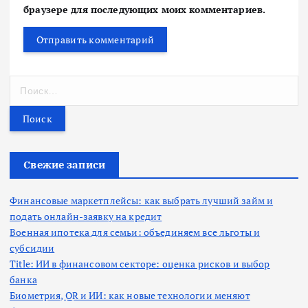
браузере для последующих моих комментариев.
Н
а
й
т
и
:
Свежие записи
Финансовые маркетплейсы: как выбрать лучший займ и
подать онлайн-заявку на кредит
Военная ипотека для семьи: объединяем все льготы и
субсидии
Title: ИИ в финансовом секторе: оценка рисков и выбор
банка
Биометрия, QR и ИИ: как новые технологии меняют