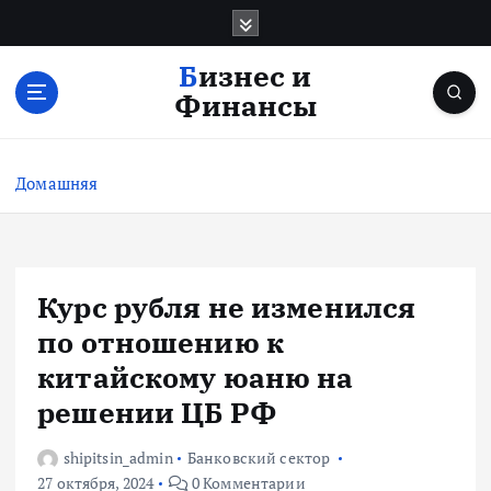
П
е
р
Бизнес и
е
Финансы
й
т
и
Домашняя
к
с
о
д
е
Курс рубля не изменился
р
по отношению к
ж
и
китайскому юаню на
м
решении ЦБ РФ
о
м
shipitsin_admin
Банковский сектор
у
27 октября, 2024
0 Комментарии