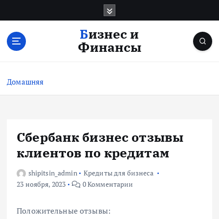
П
е
р
Бизнес и
е
Финансы
й
т
и
Домашняя
к
с
о
д
е
Сбербанк бизнес отзывы
р
клиентов по кредитам
ж
и
shipitsin_admin
Кредиты для бизнеса
м
23 ноября, 2023
0 Комментарии
о
м
у
Положительные отзывы: