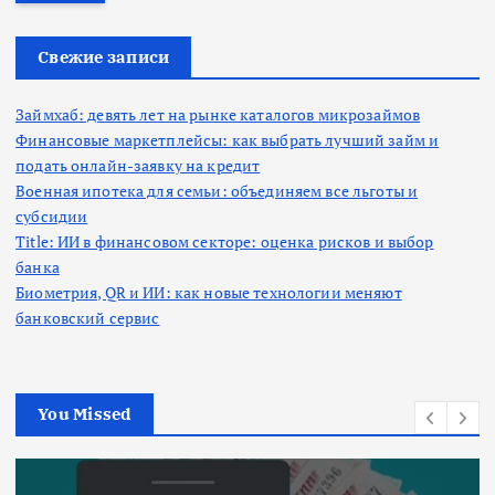
т
и
:
Свежие записи
Займхаб: девять лет на рынке каталогов микрозаймов
Финансовые маркетплейсы: как выбрать лучший займ и
подать онлайн-заявку на кредит
Военная ипотека для семьи: объединяем все льготы и
субсидии
Title: ИИ в финансовом секторе: оценка рисков и выбор
банка
Биометрия, QR и ИИ: как новые технологии меняют
банковский сервис
You Missed