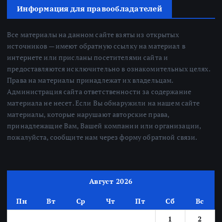
Информация для правообладателей
Все материалы на данном сайте взяты из открытых
источников — имеют обратную ссылку на материал в
интернете или присланы посетителями сайта и
предоставляются исключительно в ознакомительных целях.
Права на материалы принадлежат их владельцам.
Администрация сайта ответственности за содержание
материала не несет. Если Вы обнаружили на нашем сайте
материалы, которые нарушают авторские права,
принадлежащие Вам, Вашей компании или организации,
пожалуйста, сообщите нам через форму обратной связи.
Август 2026
Пн
Вт
Ср
Чт
Пт
Сб
Вс
1
2