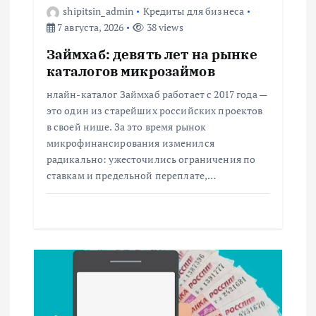
shipitsin_admin
Кредиты для бизнеса
а
7 августа, 2026
38 views
Займхаб: девять лет на рынке
п
каталогов микрозаймов
и
нлайн-каталог Займхаб работает с 2017 года —
это один из старейших российских проектов
с
в своей нише. За это время рынок
микрофинансирования изменился
радикально: ужесточились ограничения по
я
ставкам и предельной переплате,…
м