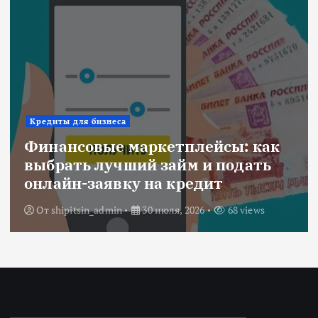
Ипотека
к
Военная ипотека для семьи:
объединяем все льготы и
субсидии
От
Redactor
3 июля, 2026
222 views