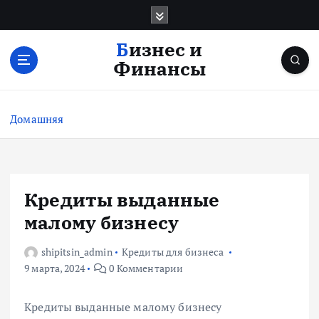
П
е
р
Бизнес и
е
Финансы
й
т
и
Домашняя
к
с
о
д
е
Кредиты выданные
р
малому бизнесу
ж
и
shipitsin_admin
Кредиты для бизнеса
м
9 марта, 2024
0 Комментарии
о
м
у
Кредиты выданные малому бизнесу