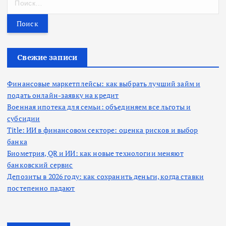
а
й
т
и
:
Свежие записи
Финансовые маркетплейсы: как выбрать лучший займ и
подать онлайн-заявку на кредит
Военная ипотека для семьи: объединяем все льготы и
субсидии
Title: ИИ в финансовом секторе: оценка рисков и выбор
банка
Биометрия, QR и ИИ: как новые технологии меняют
банковский сервис
Депозиты в 2026 году: как сохранить деньги, когда ставки
постепенно падают