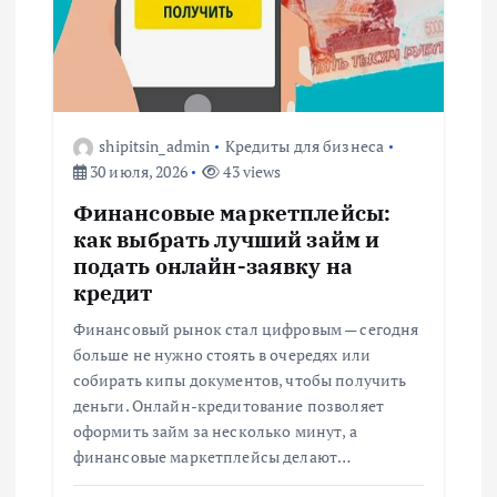
п
о
з
shipitsin_admin
Кредиты для бизнеса
а
30 июля, 2026
43 views
п
Финансовые маркетплейсы:
как выбрать лучший займ и
и
подать онлайн-заявку на
кредит
с
Финансовый рынок стал цифровым — сегодня
больше не нужно стоять в очередях или
я
собирать кипы документов, чтобы получить
деньги. Онлайн-кредитование позволяет
м
оформить займ за несколько минут, а
финансовые маркетплейсы делают…