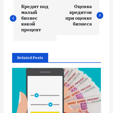
Н
Кредит под
Оценка
а
малый
кредитов
бизнес
при оценке
в
какой
бизнеса
процент
и
г
Related Posts
а
ц
и
я