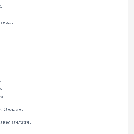
.
атежа.
.
.
а.
ес Онлайн:
знес Онлайн.