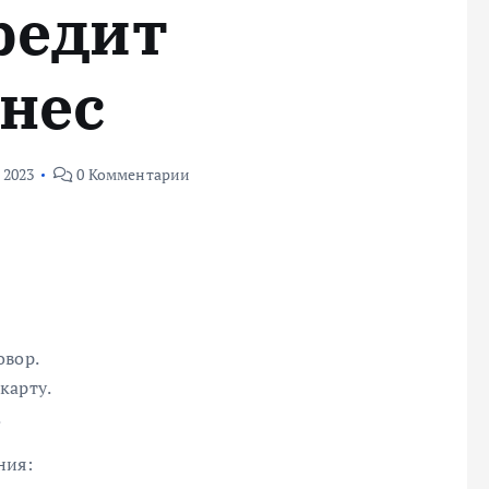
редит
знес
 2023
0 Комментарии
овор.
карту.
.
ния: