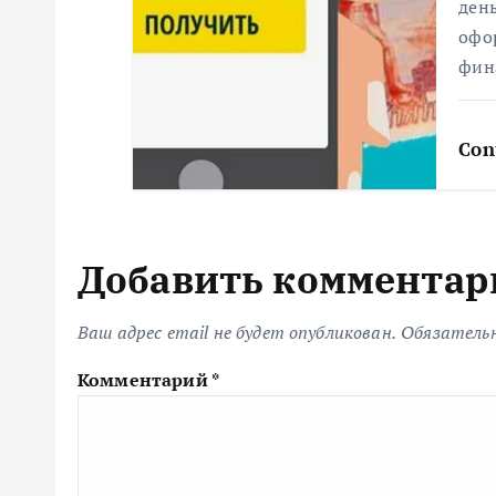
ден
м
офор
фин
Con
Добавить комментар
Ваш адрес email не будет опубликован.
Обязатель
Комментарий
*