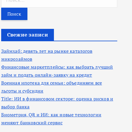
а
й
т
и
Свежие записи
:
Займхаб: девять лет на рынке каталогов
микрозаймов
Финансовые маркетплейсы: как выбрать лучший
займ и подать онлайн-заявку на кредит
Военная ипотека для семьи: объединяем все
льготы и субсидии
Title: ИИ в финансовом секторе: оценка рисков и
выбор банка
Биометрия, QR и ИИ: как новые технологии
меняют банковский сервис