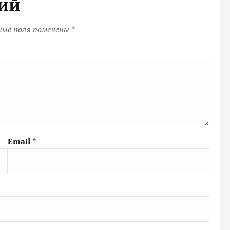
ий
ные поля помечены
*
Email
*