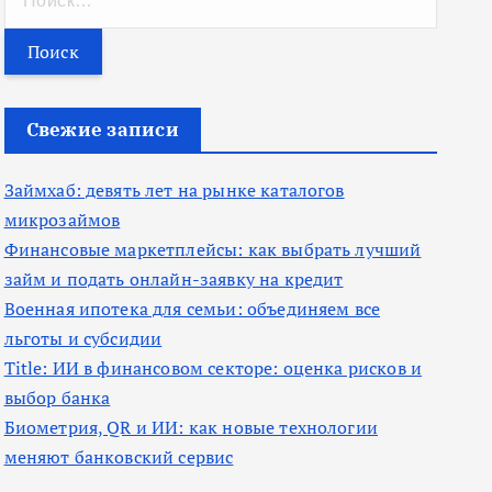
а
й
т
и
Свежие записи
:
Займхаб: девять лет на рынке каталогов
микрозаймов
Финансовые маркетплейсы: как выбрать лучший
займ и подать онлайн-заявку на кредит
Военная ипотека для семьи: объединяем все
льготы и субсидии
Title: ИИ в финансовом секторе: оценка рисков и
выбор банка
Биометрия, QR и ИИ: как новые технологии
меняют банковский сервис