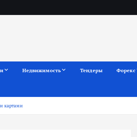
ии
Недвижимость
Тендеры
Форекс
ми картами