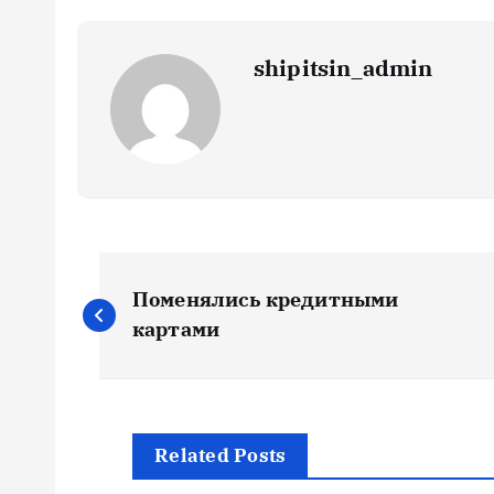
shipitsin_admin
Н
Поменялись кредитными
а
картами
в
и
Related Posts