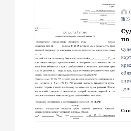
г
s
23 
а
Су
ц
по
Суд
и
кар
кре
я
обя
впр
п
долг
о
Con
з