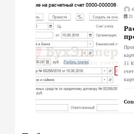
а
s
21 
п
Ра
пр
и
Про
с
карт
51 К
я
сче
карт
м
Con