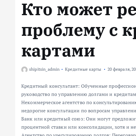
Кто может р
м
у
проблему с 
картами
shipitsin_admin
Кредитные карты
20 февраля, 2
Кредитный консультант: Обученные профессион
руководство по управлению долгами и кредитам
Некоммерческое агентство по консультированию
недорогие консультации по вопросам управлени
Банк или кредитный союз: Они могут предложи
процентной ставки или консолидации, хотя и не 
Агентство по урегулированию долгов: Переговар