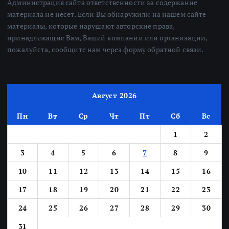
Администрация сайта ответственности за содержание
материала не несет. Если Вы обнаружили на нашем сайте
материалы, которые нарушают авторские права,
принадлежащие Вам, Вашей компании или организации,
пожалуйста, сообщите нам через форму обратной связи.
Август 2026
Пн
Вт
Ср
Чт
Пт
Сб
Вс
1
2
3
4
5
6
7
8
9
10
11
12
13
14
15
16
17
18
19
20
21
22
23
24
25
26
27
28
29
30
31