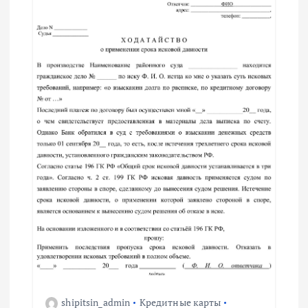
и
я
п
о
з
а
п
и
с
shipitsin_admin
Кредитные карты