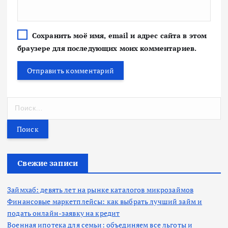
Сохранить моё имя, email и адрес сайта в этом
браузере для последующих моих комментариев.
Н
а
й
т
и
:
Свежие записи
Займхаб: девять лет на рынке каталогов микрозаймов
Финансовые маркетплейсы: как выбрать лучший займ и
подать онлайн-заявку на кредит
Военная ипотека для семьи: объединяем все льготы и