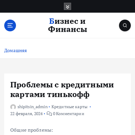
П
е
р
Бизнес и
е
Финансы
й
т
и
Домашняя
к
с
о
д
е
Проблемы с кредитными
р
картами тинькофф
ж
и
shipitsin_admin
Кредитные карты
м
22 февраля, 2024
0 Комментарии
о
м
у
Общие проблемы: