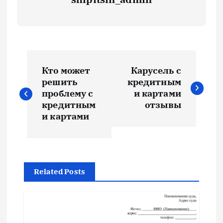
Н
Кто может
Карусель с
а
решить
кредитным
проблему с
и картами
в
кредитным
отзывы
и картами
и
г
Related Posts
а
ц