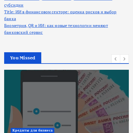
субсидии
Title: ИИ в финансовом секторе: оценка рисков и выбор
банка
Биометрия, QR и ИИ: как новые технологии меняют
банковский сервис
You Missed
Ипотека