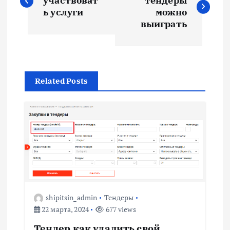
а
участвоват
тендеры
ь услуги
можно
в
выиграть
и
г
Related Posts
а
ц
и
я
shipitsin_admin
Тендеры
п
22 марта, 2024
677 views
Тендер как удалить свой