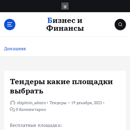
П
е
р
Бизнес и
е
Финансы
й
т
и
Домашняя
к
с
о
д
е
Тендеры какие площадки
р
выбрать
ж
и
shipitsin_admin
Тендеры
19 декабря, 2023
м
0 Комментарии
о
м
у
Бесплатные площадки: