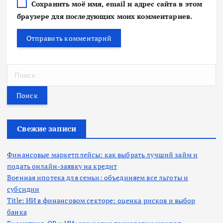
Сохранить моё имя, email и адрес сайта в этом
браузере для последующих моих комментариев.
Н
а
й
т
и
:
Свежие записи
Финансовые маркетплейсы: как выбрать лучший займ и
подать онлайн-заявку на кредит
Военная ипотека для семьи: объединяем все льготы и
субсидии
Title: ИИ в финансовом секторе: оценка рисков и выбор
банка