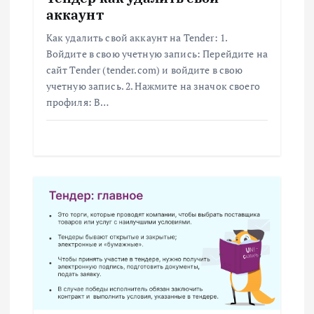
о
аккаунт
з
Как удалить свой аккаунт на Tender: 1.
Войдите в свою учетную запись: Перейдите на
а
сайт Tender (tender.com) и войдите в свою
учетную запись. 2. Нажмите на значок своего
п
профиля: В…
и
с
я
м