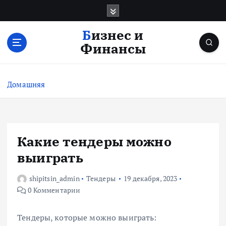
П
е
р
Бизнес и
е
Финансы
й
т
и
Домашняя
к
с
о
д
е
Какие тендеры можно
р
выиграть
ж
и
shipitsin_admin
Тендеры
19 декабря, 2023
м
0 Комментарии
о
м
у
Тендеры, которые можно выиграть: