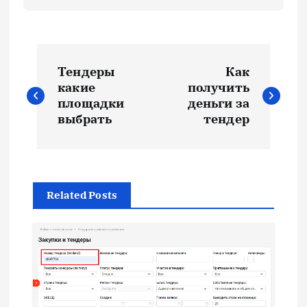
Н
Тендеры
Как
а
какие
получить
площадки
деньги за
в
выбрать
тендер
и
г
Related Posts
а
ц
и