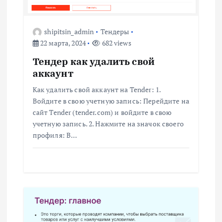
я
shipitsin_admin
Тендеры
п
22 марта, 2024
682 views
о
Тендер как удалить свой
аккаунт
з
Как удалить свой аккаунт на Tender: 1.
Войдите в свою учетную запись: Перейдите на
а
сайт Tender (tender.com) и войдите в свою
учетную запись. 2. Нажмите на значок своего
п
профиля: В…
и
с
я