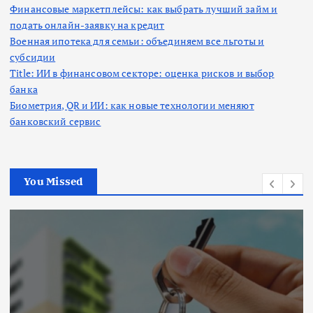
Финансовые маркетплейсы: как выбрать лучший займ и
подать онлайн-заявку на кредит
Военная ипотека для семьи: объединяем все льготы и
субсидии
Title: ИИ в финансовом секторе: оценка рисков и выбор
банка
Биометрия, QR и ИИ: как новые технологии меняют
банковский сервис
You Missed