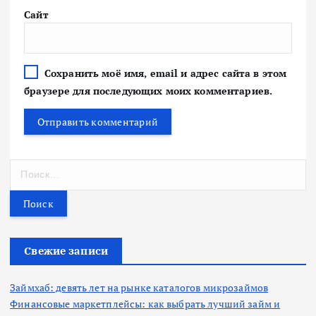
Сайт
Сохранить моё имя, email и адрес сайта в этом
браузере для последующих моих комментариев.
Н
а
й
т
и
:
Свежие записи
Займхаб: девять лет на рынке каталогов микрозаймов
Финансовые маркетплейсы: как выбрать лучший займ и