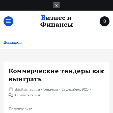
П
е
р
Бизнес и
е
Финансы
й
т
и
Домашняя
к
с
о
д
е
Коммерческие тендеры как
р
выиграть
ж
и
shipitsin_admin
Тендеры
27 декабря, 2023
м
0 Комментарии
о
м
у
Подготовка: