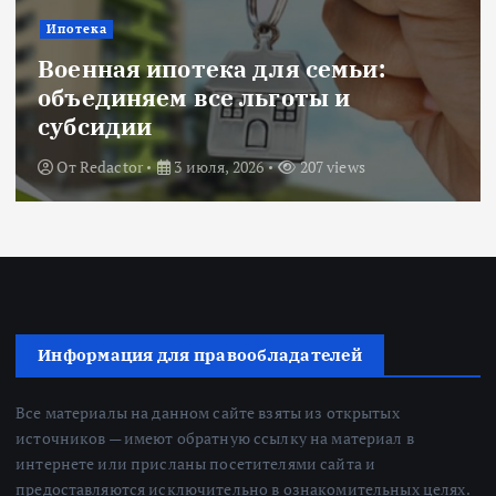
Ипотека
Военная ипотека для семьи:
объединяем все льготы и
субсидии
От
Redactor
3 июля, 2026
207 views
Информация для правообладателей
Все материалы на данном сайте взяты из открытых
источников — имеют обратную ссылку на материал в
интернете или присланы посетителями сайта и
предоставляются исключительно в ознакомительных целях.