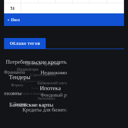
31
« Июл
Облако тегов