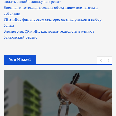
подать онлайн-заявку на кредит
Военная ипотека для семьи: объединяем все льготы и
субсидии
Title: ИИ в финансовом секторе: оценка рисков и выбор
банка
Биометрия, QR и ИИ: как новые технологии меняют
банковский сервис
You Missed