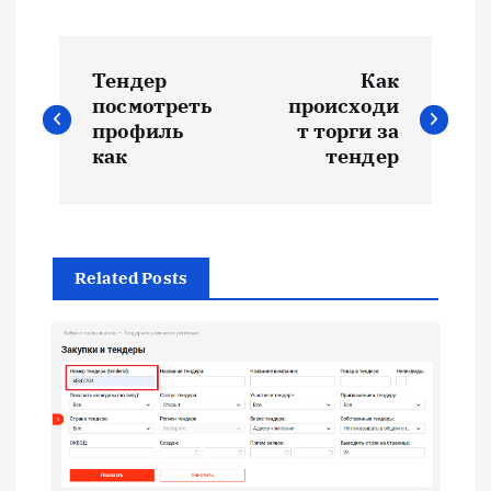
Н
Тендер
Как
а
посмотреть
происходи
профиль
т торги за
в
как
тендер
и
г
Related Posts
а
ц
и