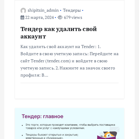
я
shipitsin_admin
Тендеры
п
22 марта, 2024
679 views
о
Тендер как удалить свой
аккаунт
з
Как удалить свой аккаунт на Tender: 1.
Войдите в свою учетную запись: Перейдите на
а
сайт Tender (tender.com) и войдите в свою
учетную запись. 2. Нажмите на значок своего
п
профиля: В…
и
с
я
м