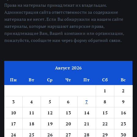
Права на материалы принадлежат их владельцам.
Администрация сайта ответственности за содержание
материала не несет. Если Вы обнаружили на нашем сайте
материалы, которые нарушают авторские права,
принадлежащие Вам, Вашей компании или организации,
пожалуйста, сообщите нам через форму обратной связи.
Август 2026
Пн
Вт
Ср
Чт
Пт
Сб
Вс
1
2
3
4
5
6
7
8
9
10
11
12
13
14
15
16
17
18
19
20
21
22
23
24
25
26
27
28
29
30