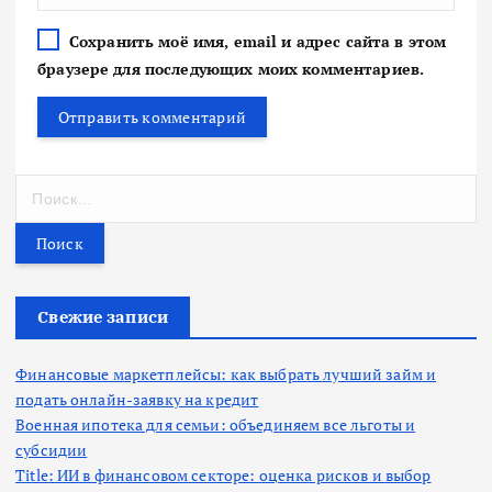
Сохранить моё имя, email и адрес сайта в этом
браузере для последующих моих комментариев.
Н
а
й
т
и
:
Свежие записи
Финансовые маркетплейсы: как выбрать лучший займ и
подать онлайн-заявку на кредит
Военная ипотека для семьи: объединяем все льготы и
субсидии
Title: ИИ в финансовом секторе: оценка рисков и выбор