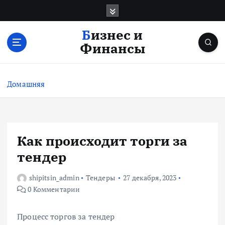
П
е
р
Бизнес и
е
Финансы
й
т
и
Домашняя
к
с
о
д
е
Как происходит торги за
р
тендер
ж
и
shipitsin_admin
Тендеры
27 декабря, 2023
м
0 Комментарии
о
м
у
Процесс торгов за тендер