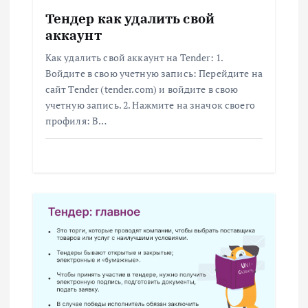
о
Тендер как удалить свой
з
аккаунт
Как удалить свой аккаунт на Tender: 1.
а
Войдите в свою учетную запись: Перейдите на
сайт Tender (tender.com) и войдите в свою
п
учетную запись. 2. Нажмите на значок своего
профиля: В…
и
с
я
м