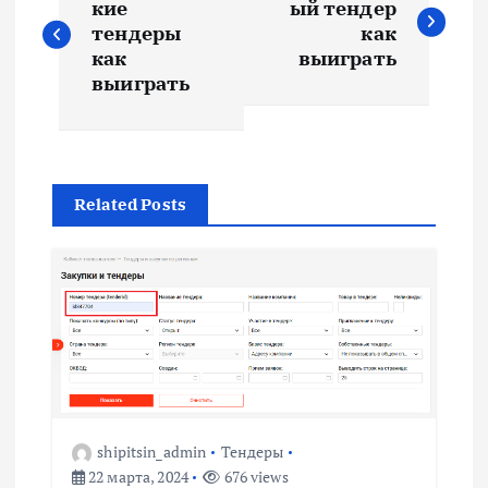
а
кие
ый тендер
тендеры
как
в
как
выиграть
выиграть
и
г
Related Posts
а
ц
и
я
п
shipitsin_admin
Тендеры
22 марта, 2024
676 views