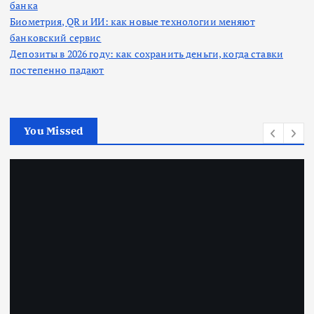
банка
Биометрия, QR и ИИ: как новые технологии меняют
банковский сервис
Депозиты в 2026 году: как сохранить деньги, когда ставки
постепенно падают
You Missed