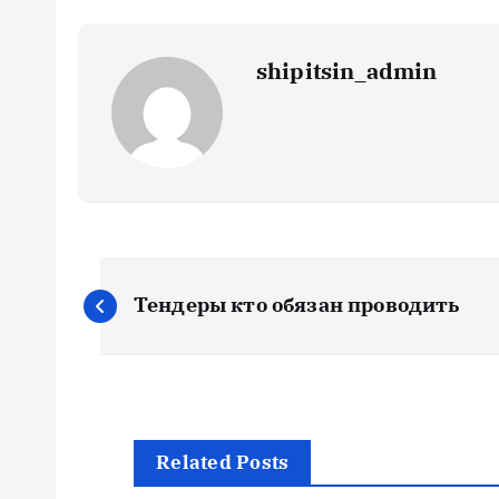
shipitsin_admin
Н
Тендеры кто обязан проводить
а
в
и
Related Posts