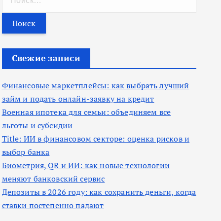
а
й
т
и
Свежие записи
:
Финансовые маркетплейсы: как выбрать лучший
займ и подать онлайн-заявку на кредит
Военная ипотека для семьи: объединяем все
льготы и субсидии
Title: ИИ в финансовом секторе: оценка рисков и
выбор банка
Биометрия, QR и ИИ: как новые технологии
меняют банковский сервис
Депозиты в 2026 году: как сохранить деньги, когда
ставки постепенно падают