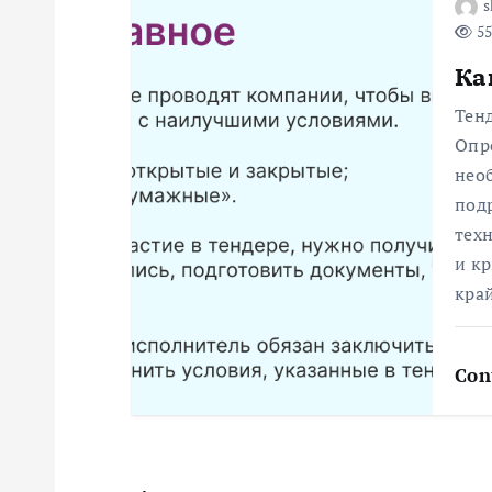
s
а
55
Ка
п
Тенд
и
Опре
нео
с
под
техн
я
и к
кра
м
Con