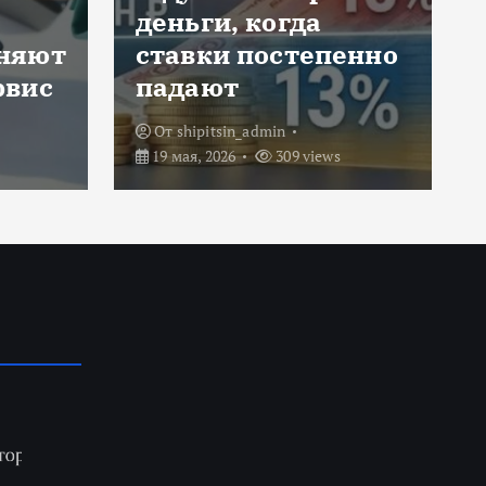
дешёвые перелёты
енно
без лишних
заморочек
От
shipitsin_admin
29 апреля, 2026
416 views