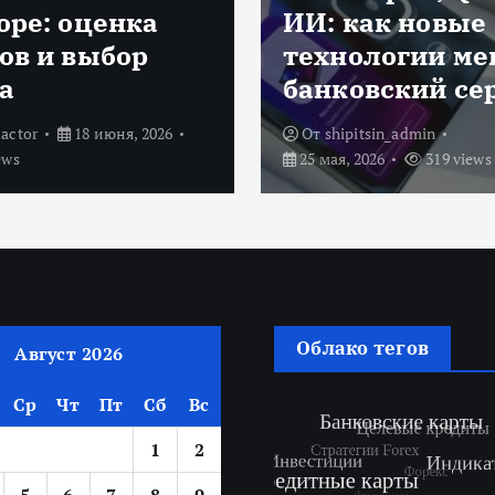
как новые
деньги, когда
ологии меняют
ставки постеп
овский сервис
падают
pitsin_admin
От
shipitsin_admin
 2026
319 views
19 мая, 2026
309 views
Облако тегов
Август 2026
Ср
Чт
Пт
Сб
Вс
1
2