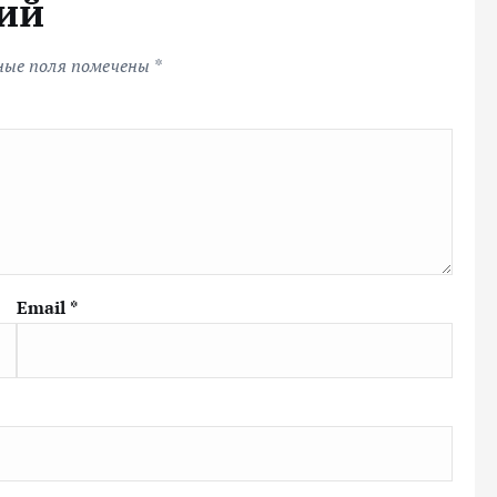
ий
ные поля помечены
*
Email
*