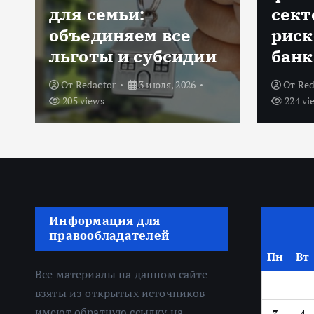
секторе: оценка
ИИ: 
рисков и выбор
техн
банка
банк
От
Redactor
18 июня, 2026
От
shi
224 views
25 мая,
Информация для
правообладателей
Пн
Вт
Все материалы на данном сайте
взяты из открытых источников —
имеют обратную ссылку на