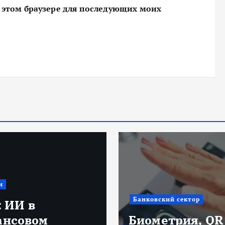
 в этом браузере для последующих моих
Депозиты
ский сектор
Депозиты в 20
етрия, QR и
году: как сохр