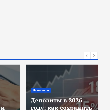
Инвестиции
Яндекс
26
авиабилеты: как
анить
сейчас искать