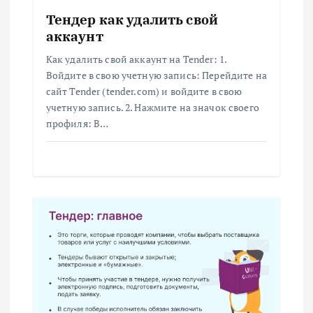
о
Тендер как удалить свой
аккаунт
з
Как удалить свой аккаунт на Tender: 1.
Войдите в свою учетную запись: Перейдите на
а
сайт Tender (tender.com) и войдите в свою
учетную запись. 2. Нажмите на значок своего
п
профиля: В…
и
с
я
м