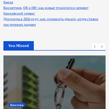
банка
Биометрия, QR и ИИ: как новые технологии меняют
банковский сервис
Депозиты в 2026 году: как сохранить деньги, когда ставки
постепенно падают
You Missed