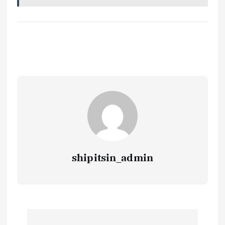
shipitsin_admin
Н