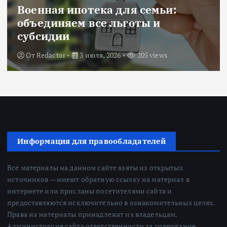
Новости
Title: ИИ в финансовом секторе:
оценка рисков и выбор банка
От
Redactor
18 июня, 2026
224 views
Информация для правообладателей
Все материалы на данном сайте взяты из открытых
источников — имеют обратную ссылку на материал в
интернете или присланы посетителями сайта и
предоставляются исключительно в ознакомительных целях.
Права на материалы принадлежат их владельцам.
Администрация сайта ответственности за содержание