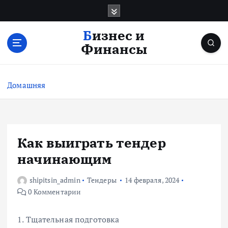
П
е
р
Бизнес и
е
Финансы
й
т
и
Домашняя
к
с
о
д
е
Как выиграть тендер
р
начинающим
ж
и
shipitsin_admin
Тендеры
14 февраля, 2024
м
0 Комментарии
о
м
у
1. Тщательная подготовка