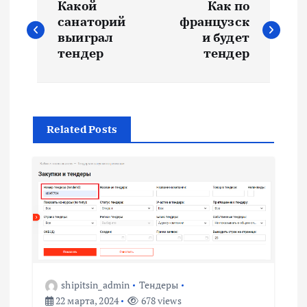
Какой
Как по
а
санаторий
французск
выиграл
и будет
в
тендер
тендер
и
г
Related Posts
а
ц
и
я
shipitsin_admin
Тендеры
п
22 марта, 2024
678 views