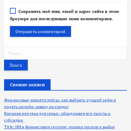
Сохранить моё имя, email и адрес сайта в этом
браузере для последующих моих комментариев.
Н
а
й
т
и
:
Свежие записи
Финансовые маркетплейсы: как выбрать лучший займ и
подать онлайн-заявку на кредит
Военная ипотека для семьи: объединяем все льготы и
субсидии
Title: ИИ в финансовом секторе: оценка рисков и выбор