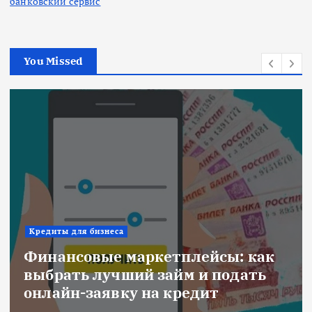
банковский сервис
You Missed
Ипотека
к
Военная ипотека для семьи:
объединяем все льготы и
субсидии