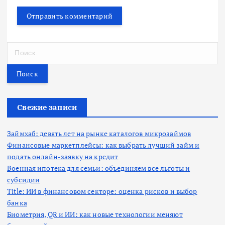
Н
а
й
т
и
:
Свежие записи
Займхаб: девять лет на рынке каталогов микрозаймов
Финансовые маркетплейсы: как выбрать лучший займ и
подать онлайн-заявку на кредит
Военная ипотека для семьи: объединяем все льготы и
субсидии
Title: ИИ в финансовом секторе: оценка рисков и выбор
банка
Биометрия, QR и ИИ: как новые технологии меняют