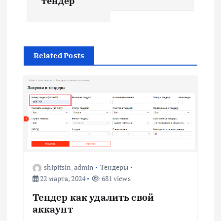
в
тендер
и
г
Related Posts
а
ц
и
я
shipitsin_admin
Тендеры
п
22 марта, 2024
681 views
о
Тендер как удалить свой
аккаунт