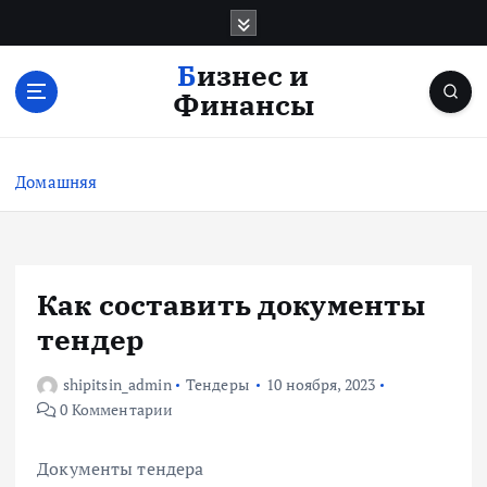
П
е
р
Бизнес и
е
Финансы
й
т
и
Домашняя
к
с
о
д
е
Как составить документы
р
тендер
ж
и
shipitsin_admin
Тендеры
10 ноября, 2023
м
0 Комментарии
о
м
у
Документы тендера