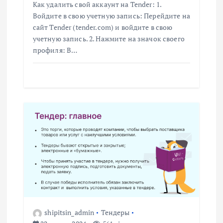
з
Как удалить свой аккаунт на Tender: 1.
Войдите в свою учетную запись: Перейдите на
а
сайт Tender (tender.com) и войдите в свою
учетную запись. 2. Нажмите на значок своего
п
профиля: В…
и
с
я
м
shipitsin_admin
Тендеры