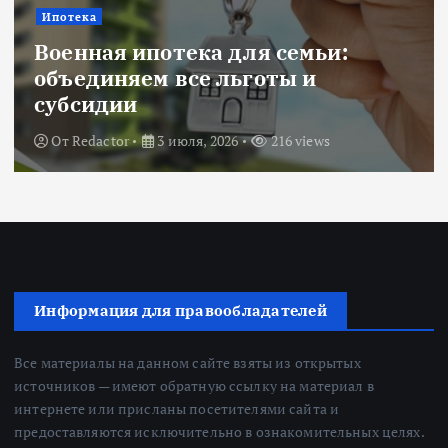
Ипотека
Военная ипотека для семьи:
объединяем все льготы и
субсидии
От
Redactor
3 июля, 2026
216 views
Информация для правообладателей
Все материалы на данном сайте взяты из открытых
источников — имеют обратную ссылку на материал в
интернете или присланы посетителями сайта и
предоставляются исключительно в ознакомительных целях.