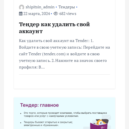
shipitsin_admin
Тендеры
п
22 марта, 2024
682 views
о
Тендер как удалить свой
аккаунт
з
Как удалить свой аккаунт на Tender: 1.
Войдите в свою учетную запись: Перейдите на
а
сайт Tender (tender.com) и войдите в свою
учетную запись. 2. Нажмите на значок своего
п
профиля: В…
и
с
я
м