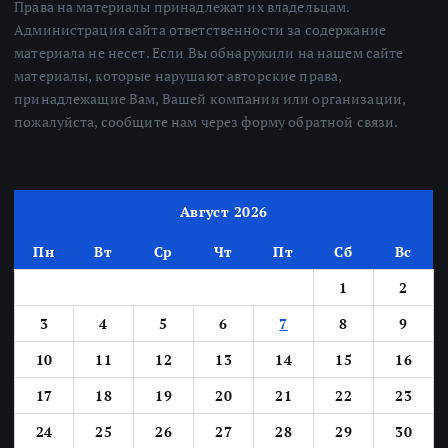
Права на материалы принадлежат их владельцам.
Администрация сайта ответственности за содержание
материала не несет. Если Вы обнаружили на нашем сайте
материалы, которые нарушают авторские права,
принадлежащие Вам, Вашей компании или организации,
пожалуйста, сообщите нам через форму обратной связи.
Август 2026
Пн
Вт
Ср
Чт
Пт
Сб
Вс
1
2
3
4
5
6
7
8
9
10
11
12
13
14
15
16
17
18
19
20
21
22
23
24
25
26
27
28
29
30