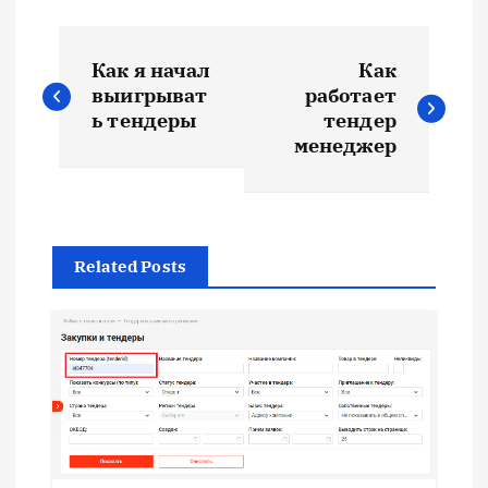
Н
Как я начал
Как
а
выигрыват
работает
ь тендеры
тендер
в
менеджер
и
г
Related Posts
а
ц
и
я