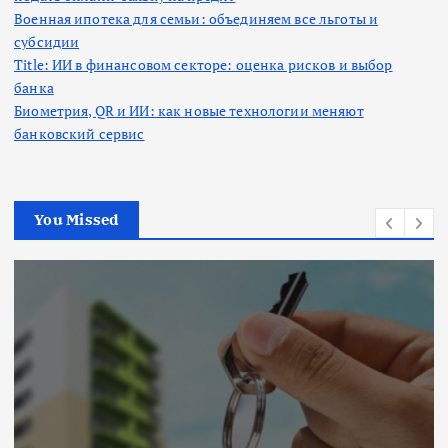
Военная ипотека для семьи: объединяем все льготы и
субсидии
Title: ИИ в финансовом секторе: оценка рисков и выбор
банка
Биометрия, QR и ИИ: как новые технологии меняют
банковский сервис
You Missed