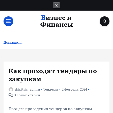
П
е
р
Бизнес и
е
Финансы
й
т
и
Домашняя
к
с
о
д
е
Как проходят тендеры по
р
закупкам
ж
и
shipitsin_admin
Тендеры
2 февраля, 2024
м
0 Комментарии
о
м
у
Процесс проведения тендеров по закупкам