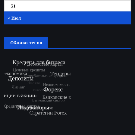
31
« Июл
Облако тегов