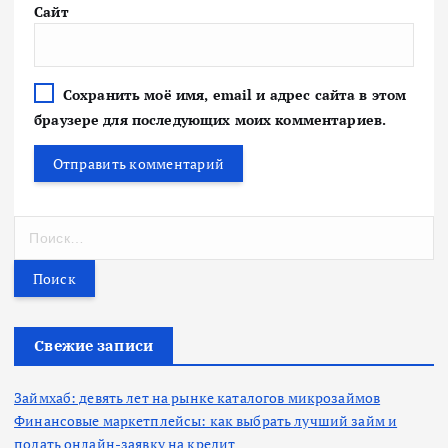
Сайт
Сохранить моё имя, email и адрес сайта в этом
браузере для последующих моих комментариев.
Н
а
й
т
и
:
Свежие записи
Займхаб: девять лет на рынке каталогов микрозаймов
Финансовые маркетплейсы: как выбрать лучший займ и
подать онлайн-заявку на кредит