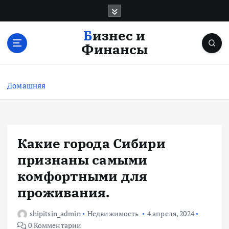
П
е
р
Бизнес и
е
Финансы
й
т
и
Домашняя
к
с
о
д
е
Какие города Сибири
р
признаны самыми
ж
и
комфортными для
м
проживания.
о
м
shipitsin_admin
Недвижимость
4 апреля, 2024
у
0 Комментарии