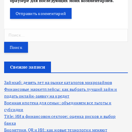
браузере для последующих моих комментариев.
Н
а
й
т
и
:
Свежие записи
Займхаб: девять лет на рынке каталогов микрозаймов
Финансовые маркетплейсы: как выбрать лучший займ и
подать онлайн-заявку на кредит
Военная ипотека для семьи: объединяем все льготы и
субсидии
Title: ИИ в финансовом секторе: оценка рисков и выбор
банка
Биометрия, QR и ИИ: как новые технологии меняют