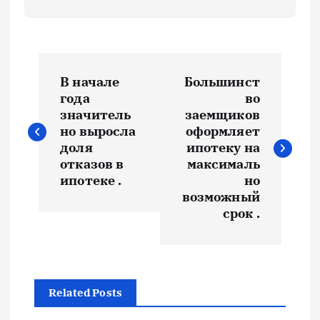
Н
В начале
Большинст
а
года
во
значитель
заемщиков
в
но выросла
оформляет
доля
ипотеку на
и
отказов в
максималь
ипотеке .
но
возможный
г
срок .
а
ц
Related Posts
и