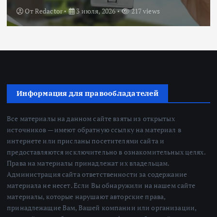
От
Redactor
3 июля, 2026
217 views
Информация для правообладателей
Все материалы на данном сайте взяты из открытых
источников — имеют обратную ссылку на материал в
интернете или присланы посетителями сайта и
предоставляются исключительно в ознакомительных целях.
Права на материалы принадлежат их владельцам.
Администрация сайта ответственности за содержание
материала не несет. Если Вы обнаружили на нашем сайте
материалы, которые нарушают авторские права,
принадлежащие Вам, Вашей компании или организации,