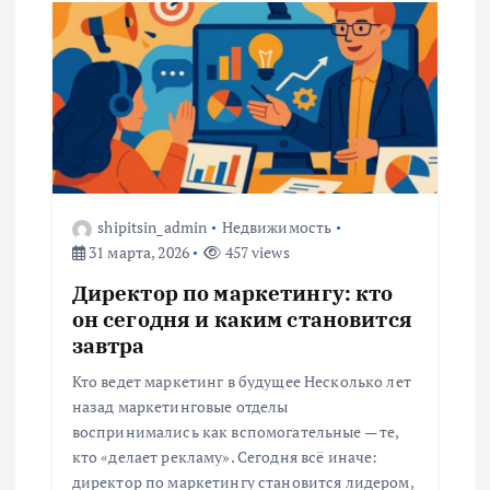
я
п
о
з
shipitsin_admin
Недвижимость
а
31 марта, 2026
457 views
Директор по маркетингу: кто
п
он сегодня и каким становится
завтра
и
Кто ведет маркетинг в будущее Несколько лет
с
назад маркетинговые отделы
воспринимались как вспомогательные — те,
я
кто «делает рекламу». Сегодня всё иначе:
директор по маркетингу становится лидером,