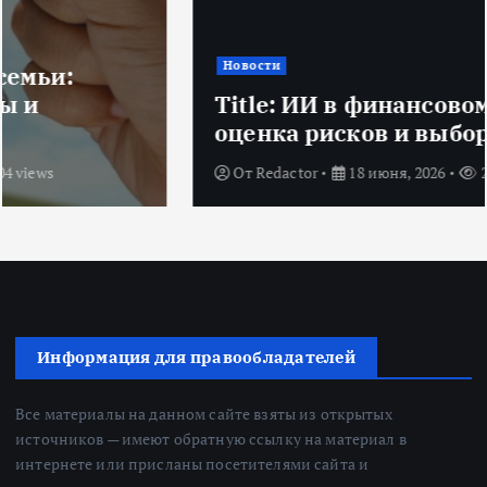
Новости
Title: ИИ в финансовом секторе:
оценка рисков и выбор банка
От
Redactor
18 июня, 2026
224 views
Информация для правообладателей
Все материалы на данном сайте взяты из открытых
источников — имеют обратную ссылку на материал в
интернете или присланы посетителями сайта и