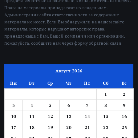
предоставляются исключительно в ознакомительных целях.
Права на материалы принадлежат их владельцам.
Администрация сайта ответственности за содержание
материала не несет. Если Вы обнаружили на нашем сайте
материалы, которые нарушают авторские права,
принадлежащие Вам, Вашей компании или организации,
пожалуйста, сообщите нам через форму обратной связи.
Август 2026
Пн
Вт
Ср
Чт
Пт
Сб
Вс
1
2
3
4
5
6
7
8
9
10
11
12
13
14
15
16
17
18
19
20
21
22
23