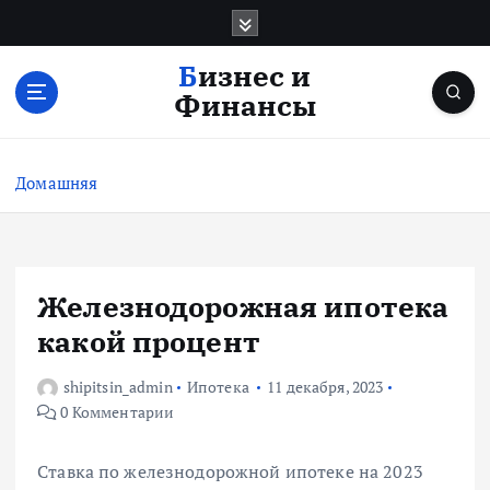
П
е
р
Бизнес и
е
Финансы
й
т
и
Домашняя
к
с
о
д
е
Железнодорожная ипотека
р
какой процент
ж
и
shipitsin_admin
Ипотека
11 декабря, 2023
м
0 Комментарии
о
м
у
Ставка по железнодорожной ипотеке на 2023