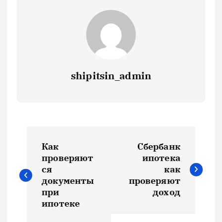
shipitsin_admin
Н
Как
Сбербанк
а
проверяют
ипотека
ся
как
в
документы
проверяют
при
доход
и
ипотеке