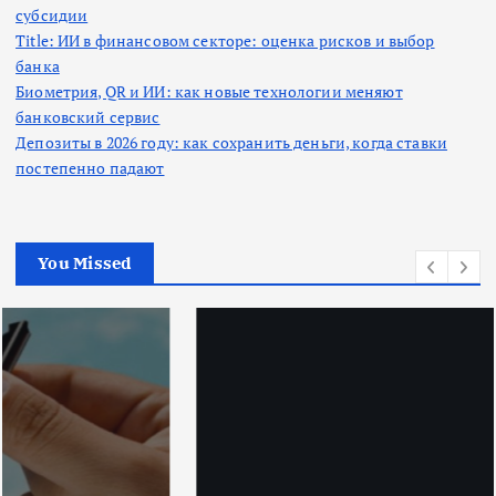
субсидии
Title: ИИ в финансовом секторе: оценка рисков и выбор
банка
Биометрия, QR и ИИ: как новые технологии меняют
банковский сервис
Депозиты в 2026 году: как сохранить деньги, когда ставки
постепенно падают
You Missed