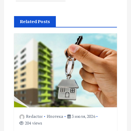
г
а
Related Posts
ц
и
я
п
о
з
Redactor
Ипотека
3 июля, 2026
а
204 views