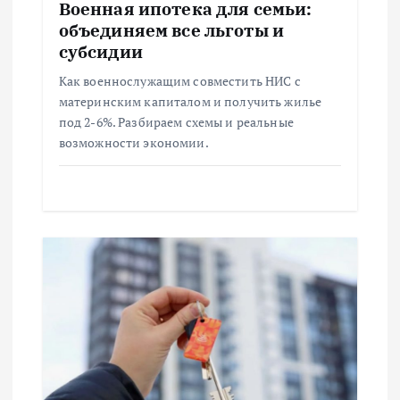
п
Военная ипотека для семьи:
объединяем все льготы и
и
субсидии
Как военнослужащим совместить НИС с
с
материнским капиталом и получить жилье
под 2-6%. Разбираем схемы и реальные
я
возможности экономии.
м