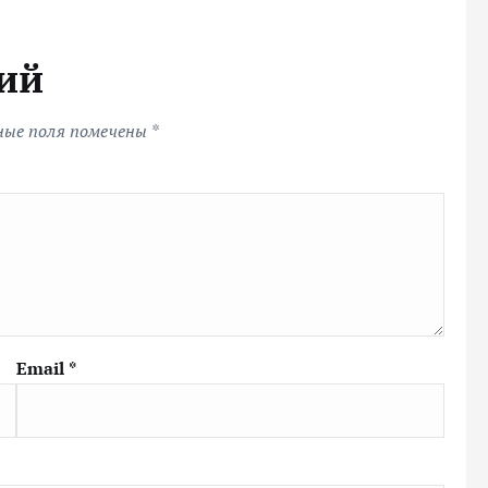
ий
ные поля помечены
*
Email
*