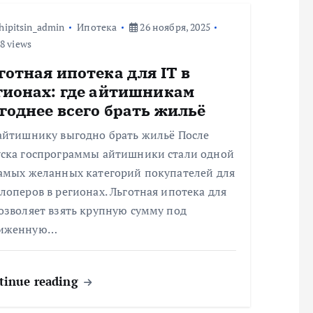
hipitsin_admin
Ипотека
26 ноября, 2025
8 views
готная ипотека для IT в
гионах: где айтишникам
годнее всего брать жильё
 айтишнику выгодно брать жильё После
уска госпрограммы айтишники стали одной
самых желанных категорий покупателей для
лоперов в регионах. Льготная ипотека для
озволяет взять крупную сумму под
иженную…
tinue reading