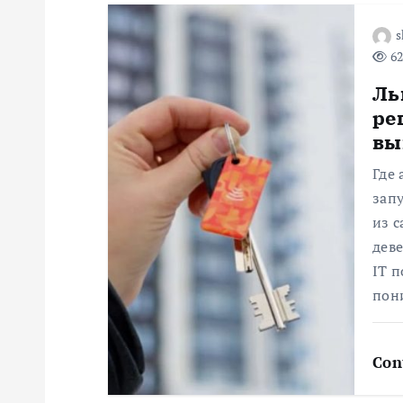
з
s
62
а
Ль
ре
п
вы
и
Где
зап
с
из 
деве
я
IT п
пон
м
Con