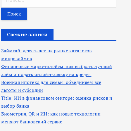
а
й
т
и
Свежие записи
:
Займхаб: девять лет на рынке каталогов
микрозаймов
Финансовые маркетплейсы: как выбрать лучший
займ и подать онлайн-заявку на кредит
Военная ипотека для семьи: объединяем все
льготы и субсидии
Title: ИИ в финансовом секторе: оценка рисков и
выбор банка
Биометрия, QR и ИИ: как новые технологии
меняют банковский сервис