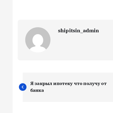
shipitsin_admin
Н
Я закрыл ипотеку что получу от
а
банка
в