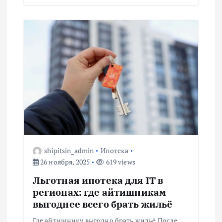
м
shipitsin_admin
Ипотека
26 ноября, 2025
619 views
Льготная ипотека для IT в
регионах: где айтишникам
выгоднее всего брать жильё
Где айтишнику выгодно брать жильё После