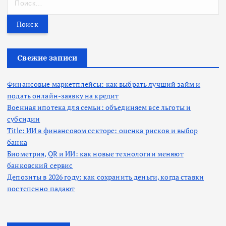
а
й
т
и
:
Свежие записи
Финансовые маркетплейсы: как выбрать лучший займ и
подать онлайн-заявку на кредит
Военная ипотека для семьи: объединяем все льготы и
субсидии
Title: ИИ в финансовом секторе: оценка рисков и выбор
банка
Биометрия, QR и ИИ: как новые технологии меняют
банковский сервис
Депозиты в 2026 году: как сохранить деньги, когда ставки
постепенно падают