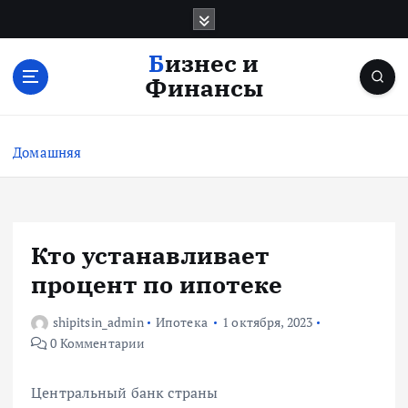
П
е
р
Бизнес и
е
Финансы
й
т
и
Домашняя
к
с
о
д
е
Кто устанавливает
р
процент по ипотеке
ж
и
shipitsin_admin
Ипотека
1 октября, 2023
м
0 Комментарии
о
м
у
Центральный банк страны