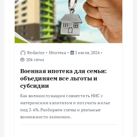
я
п
о
з
Redactor
Ипотека
3 июля, 2026
204 views
а
Военная ипотека для семьи:
п
объединяем все льготы и
субсидии
и
Как военнослужащим совместить НИС с
материнским капиталом и получить жилье
с
под 2-6%. Разбираем схемы и реальные
возможности экономии.
я