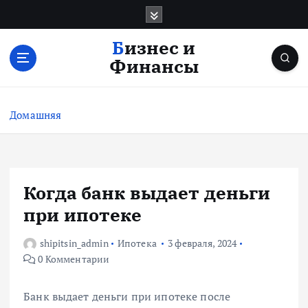
П
е
р
Бизнес и
е
Финансы
й
т
и
Домашняя
к
с
о
д
е
Когда банк выдает деньги
р
при ипотеке
ж
и
shipitsin_admin
Ипотека
3 февраля, 2024
м
0 Комментарии
о
м
у
Банк выдает деньги при ипотеке после