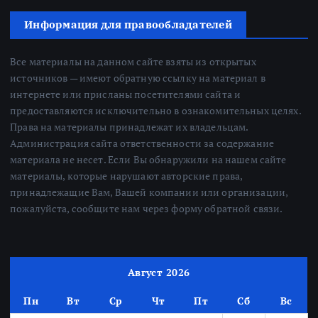
Информация для правообладателей
Все материалы на данном сайте взяты из открытых
источников — имеют обратную ссылку на материал в
интернете или присланы посетителями сайта и
предоставляются исключительно в ознакомительных целях.
Права на материалы принадлежат их владельцам.
Администрация сайта ответственности за содержание
материала не несет. Если Вы обнаружили на нашем сайте
материалы, которые нарушают авторские права,
принадлежащие Вам, Вашей компании или организации,
пожалуйста, сообщите нам через форму обратной связи.
Август 2026
Пн
Вт
Ср
Чт
Пт
Сб
Вс