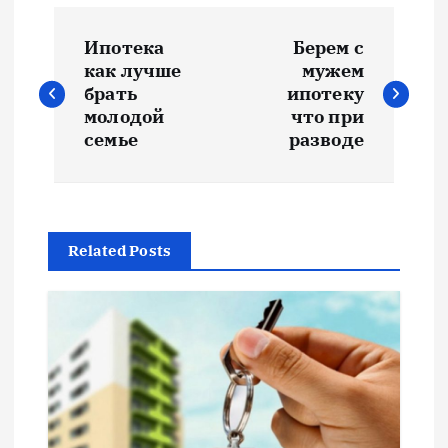
Н
Ипотека
Берем с
а
как лучше
мужем
брать
ипотеку
в
молодой
что при
семье
разводе
и
г
Related Posts
а
ц
и
я