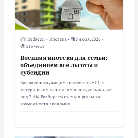
п
о
з
Redactor
Ипотека
3 июля, 2026
216 views
а
Военная ипотека для семьи:
п
объединяем все льготы и
субсидии
и
Как военнослужащим совместить НИС с
материнским капиталом и получить жилье
с
под 2-6%. Разбираем схемы и реальные
возможности экономии.
я
м