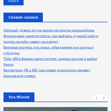
т
и
:
Свежие записи
Займхаб: девять лет на рынке каталогов микрозаймов
Финансовые маркетплейсы: как выбрать лучший займ и
подать онлайн-заявку на кредит
Военная ипотека для семьи: объединяем все льготы и
субсидии
Title: ИИ в финансовом секторе: оценка рисков и выбор
банка
Биометрия, QR и ИИ: как новые технологии меняют
банковский сервис
You Missed