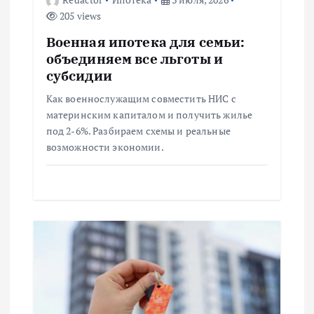
а
205 views
п
Военная ипотека для семьи:
объединяем все льготы и
и
субсидии
Как военнослужащим совместить НИС с
с
материнским капиталом и получить жилье
под 2-6%. Разбираем схемы и реальные
я
возможности экономии.
м