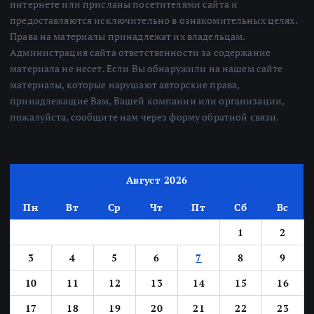
интернете или присланы посетителями сайта и
предоставляются исключительно в ознакомительных целях.
Права на материалы принадлежат их владельцам.
Администрация сайта ответственности за содержание
материала не несет. Если Вы обнаружили на нашем сайте
материалы, которые нарушают авторские права,
принадлежащие Вам, Вашей компании или организации,
пожалуйста, сообщите нам через форму обратной связи.
Август 2026
Пн
Вт
Ср
Чт
Пт
Сб
Вс
1
2
3
4
5
6
7
8
9
10
11
12
13
14
15
16
17
18
19
20
21
22
23