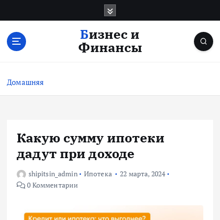
П
е
р
Бизнес и
е
Финансы
й
т
и
Домашняя
к
с
о
д
е
Какую сумму ипотеки
р
дадут при доходе
ж
и
shipitsin_admin
Ипотека
22 марта, 2024
м
0 Комментарии
о
м
у