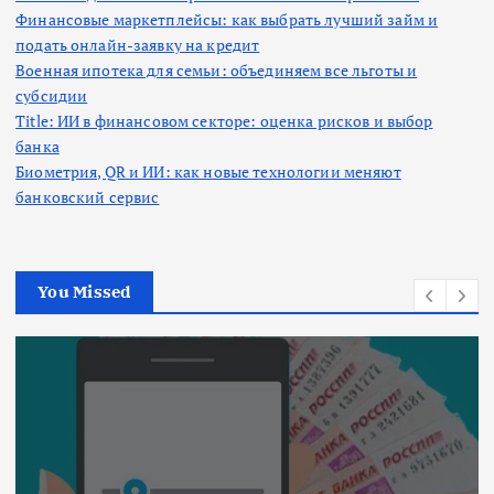
Финансовые маркетплейсы: как выбрать лучший займ и
подать онлайн-заявку на кредит
Военная ипотека для семьи: объединяем все льготы и
субсидии
Title: ИИ в финансовом секторе: оценка рисков и выбор
банка
Биометрия, QR и ИИ: как новые технологии меняют
банковский сервис
You Missed