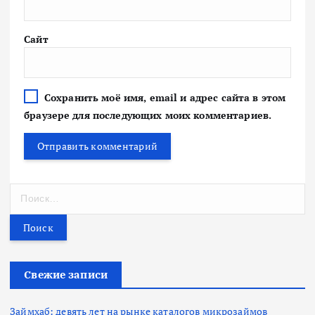
Сайт
Сохранить моё имя, email и адрес сайта в этом
браузере для последующих моих комментариев.
Н
а
й
т
и
:
Свежие записи
Займхаб: девять лет на рынке каталогов микрозаймов