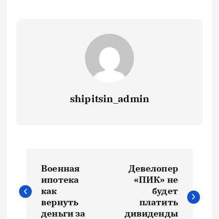
shipitsin_admin
Н
Военная
Девелопер
а
ипотека
«ПИК» не
как
будет
в
вернуть
платить
деньги за
дивиденды